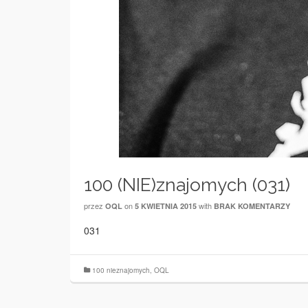
100 (NIE)znajomych (031)
przez
on
with
OQL
5 KWIETNIA 2015
BRAK KOMENTARZY
031
100 nieznajomych
,
OQL