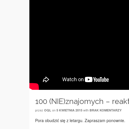
100 (NIE)znajomych – reak
przez
on
with
OQL
5 KWIETNIA 2015
BRAK KOMENTARZY
Pora obudzić się z letargu. Zapraszam ponownie.