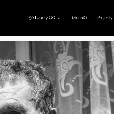
50 twarzy OQLa
dzienniQ
Projekty