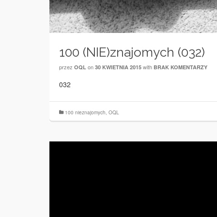
100 (NIE)znajomych (032)
przez
on
with
OQL
30 KWIETNIA 2015
BRAK KOMENTARZY
032
100 nieznajomych
,
OQL