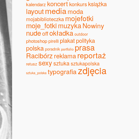
koncert
książka
konkurs
kalendarz
media
layout
moda
mojefotki
mojabiblioteczka
moje_fotki
muzyka
Nowiny
nude
okładka
off
outdoor
plakat
polityka
photoshop
pirelli
prasa
polska
poradnik
portfolio
reportaż
Racibórz
reklama
sexy
sztuka
sztukapolska
retusz
zdjęcia
typografia
sztuka_polska