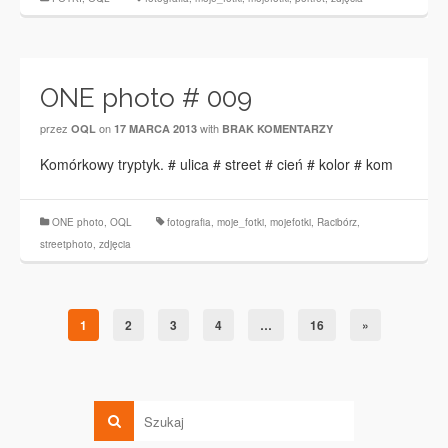
ONE photo # 009
przez
on
with
OQL
17 MARCA 2013
BRAK KOMENTARZY
Komórkowy tryptyk. # ulica # street # cień # kolor # kom
ONE photo
,
OQL
fotografia
,
moje_fotki
,
mojefotki
,
Racibórz
,
streetphoto
,
zdjęcia
1
2
3
4
…
16
»