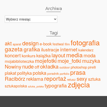
Archiwa
Archiwa
Tagi
fotografia
design
akt
e-book
festiwal
film
aparat
gazeta
grafika
internet
ilustracje
kalendarz
media
layout
koncert
moda
książka
konkurs
mojefotki
moje_fotki
muzyka
mojabiblioteczka
nude
okładka
Nowiny
off
photoshop
pirelli
outdoor
prasa
polska
plakat
polityka
poradnik
portfolio
reportaż
Racibórz
sexy
reklama
sztuka
retusz
zdjęcia
typografia
sztukapolska
sztuka_polska