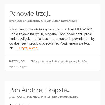
Panowie trzej…
przez
on
with
OQL
23 MARCA 2013
JEDEN KOMENTARZ
Z każdym z nim wiąże się inna historia. Pan PIERWSZY.
Robię zdjęcia na rynku, elegancki pan podchodzi i prosi
mnie o zdjęcie. Ironia losu – to przecież ja powinienem był
go dostrzec i prosić o pozowanie. Powinienem ale tego
nie …
Czytaj więcej
FOTKI
,
OQL
fotografia
,
moje_fotki
,
mojefotki
,
portret
,
Racibórz
,
reportaż
,
zdjęcia
Pan Andrzej i kapsle…
przez
on
with
OQL
23 MARCA 2013
BRAK KOMENTARZY