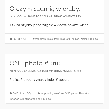
O czym szumią wierzby…
przez
on
with
OQL
26 MARCA 2013
BRAK KOMENTARZY
Tak na szybko jedno zdjęcie – kiedyś pokażę więcej.
FOTKI
,
OQL
fotografia
,
moje_fotki
,
mojefotki
,
pejzaż
,
wierzby
,
zdjęcia
ONE photo # 010
przez
on
with
OQL
24 MARCA 2013
BRAK KOMENTARZY
# ulica # street # znak # kolor # absurd
ONE photo
,
OQL
moje_fotki
,
mojefotki
,
ONE photo
,
Racibórz
,
reportaż
,
street photography
,
zdjęcia