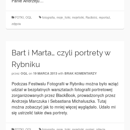
Panie Andrzeju…
FOTKI
,
OQL
fotografia
,
moje_fotki
,
mojefotki
,
Racibórz
,
reportaż
,
zdjęcia
Bart i Marta… czyli portrety w
Rybniku
przez
on
with
OQL
19 MARCA 2013
BRAK KOMENTARZY
Podczas Festiwalu Fotografii w Rybniku można było wziąć
udział w bezpłatnych warsztatach fotografii portretowej
zorganizowanych przez BlackBook, prowadzonych przez
Andrzeja Marczuka i Sebastiana Michałuszka. Tutaj
można zobaczyć jak to mniej więcej wyglądało. Udało mi
się ustrzelić takie dwa portrety.
FOTKI
,
OQL
fotografia
,
moje_fotki
,
mojefotki
,
portret
,
zdjęcia