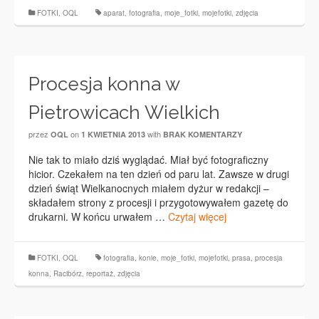
FOTKI
,
OQL
aparat
,
fotografia
,
moje_fotki
,
mojefotki
,
zdjęcia
Procesja konna w
Pietrowicach Wielkich
przez
on
with
OQL
1 KWIETNIA 2013
BRAK KOMENTARZY
Nie tak to miało dziś wyglądać. Miał być fotograficzny
hicior. Czekałem na ten dzień od paru lat. Zawsze w drugi
dzień świąt Wielkanocnych miałem dyżur w redakcji –
składałem strony z procesji i przygotowywałem gazetę do
drukarni. W końcu urwałem …
Czytaj więcej
FOTKI
,
OQL
fotografia
,
konie
,
moje_fotki
,
mojefotki
,
prasa
,
procesja
konna
,
Racibórz
,
reportaż
,
zdjęcia