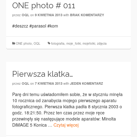
ONE photo # 011
przez
on
with
OQL
9 KWIETNIA 2013
BRAK KOMENTARZY
#deszcz #parasol #kom
ONE photo
,
OQL
fotografia
,
moje_fotki
,
mojefotki
,
zdjęcia
Pierwsza klatka…
przez
on
with
OQL
7 KWIETNIA 2013
JEDEN KOMENTARZ
Parę dni temu uświadomiłem sobie, że w styczniu minęła
10 rocznica od zanabycia mojego pierwszego aparatu
fotograficznego. Pierwsza klatka padła 8 stycznia 2003 o
godz. 18:21:50. Przez ten czas przez moje ręce
przewinęły się następujące modele aparatów: Minolta
DiMAGE 5 Konica …
Czytaj więcej