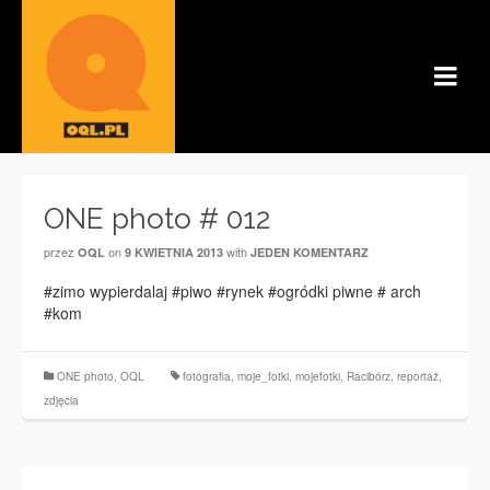
ONE photo # 012
przez
on
with
OQL
9 KWIETNIA 2013
JEDEN KOMENTARZ
#zimo wypierdalaj #piwo #rynek #ogródki piwne # arch
#kom
ONE photo
,
OQL
fotografia
,
moje_fotki
,
mojefotki
,
Racibórz
,
reportaż
,
zdjęcia