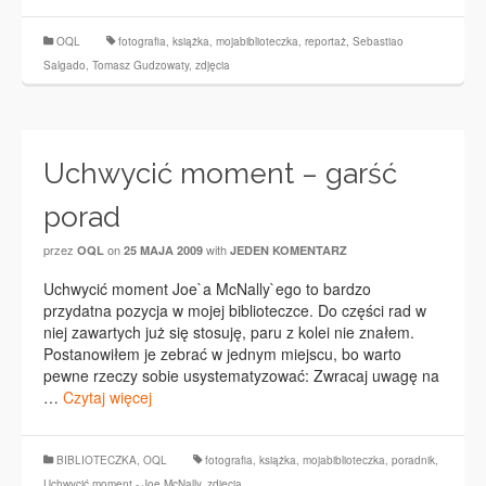
OQL
fotografia
,
książka
,
mojabiblioteczka
,
reportaż
,
Sebastiao
Salgado
,
Tomasz Gudzowaty
,
zdjęcia
Uchwycić moment – garść
porad
przez
on
with
OQL
25 MAJA 2009
JEDEN KOMENTARZ
Uchwycić moment Joe`a McNally`ego to bardzo
przydatna pozycja w mojej biblioteczce. Do części rad w
niej zawartych już się stosuję, paru z kolei nie znałem.
Postanowiłem je zebrać w jednym miejscu, bo warto
pewne rzeczy sobie usystematyzować: Zwracaj uwagę na
…
Czytaj więcej
BIBLIOTECZKA
,
OQL
fotografia
,
książka
,
mojabiblioteczka
,
poradnik
,
Uchwycić moment - Joe McNally
,
zdjęcia