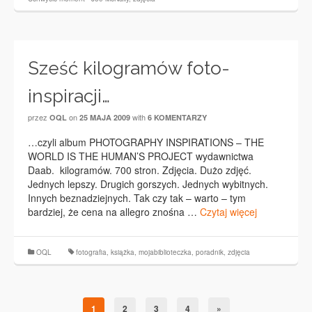
Sześć kilogramów foto-
inspiracji…
przez
on
with
OQL
25 MAJA 2009
6 KOMENTARZY
…czyli album PHOTOGRAPHY INSPIRATIONS – THE
WORLD IS THE HUMAN’S PROJECT wydawnictwa
Daab. kilogramów. 700 stron. Zdjęcia. Dużo zdjęć.
Jednych lepszy. Drugich gorszych. Jednych wybitnych.
Innych beznadziejnych. Tak czy tak – warto – tym
bardziej, że cena na allegro znośna …
Czytaj więcej
OQL
fotografia
,
książka
,
mojabiblioteczka
,
poradnik
,
zdjęcia
1
2
3
4
»