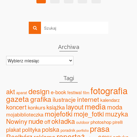
Archiwa
Archiwa
Tagi
fotografia
design
akt
e-book
festiwal
film
aparat
gazeta
grafika
internet
ilustracje
kalendarz
media
layout
koncert
moda
książka
konkurs
mojefotki
moje_fotki
muzyka
mojabiblioteczka
nude
okładka
Nowiny
off
photoshop
pirelli
outdoor
prasa
polska
plakat
polityka
poradnik
portfolio
reportaż
Racibórz
sexy
reklama