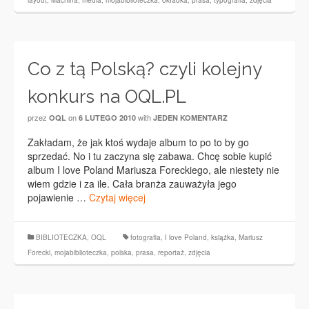
layout
,
Machina
,
media
,
mojabiblioteczka
,
okładka
,
prasa
,
typografia
,
zdjęcia
Co z tą Polską? czyli kolejny
konkurs na OQL.PL
przez
on
with
OQL
6 LUTEGO 2010
JEDEN KOMENTARZ
Zakładam, że jak ktoś wydaje album to po to by go
sprzedać. No i tu zaczyna się zabawa. Chcę sobie kupić
album I love Poland Mariusza Foreckiego, ale niestety nie
wiem gdzie i za ile. Cała branża zauważyła jego
pojawienie …
Czytaj więcej
BIBLIOTECZKA
,
OQL
fotografia
,
I love Poland
,
książka
,
Mariusz
Forecki
,
mojabiblioteczka
,
polska
,
prasa
,
reportaż
,
zdjęcia