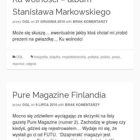
Stanisława Markowskiego
przez
on
with
OQL
21 GRUDNIA 2010
BRAK KOMENTARZY
Może się skuszę… ewentualnie jakby ktoś chciał mi zrobić
prezent na gwiazdkę… Ku wolności
OQL
fotografia
,
książka
,
mojabiblioteczka
,
polityka
,
polska
,
prasa
,
reportaż
,
zdjęcia
Pure Magazine Finlandia
przez
on
with
OQL
9 LIPCA 2010
BRAK KOMENTARZY
Mocno się zdziwiłem wyciągając ze skrzynki na listy
gazetę Pure Magazine (numer 2). Zachodzę w głowę czy
kiedyś, gdzieś się rejestrowałem… Wydaje mi się, że
wysłali go ci od FUTU. 'Dizajnerski’ magazyn jest