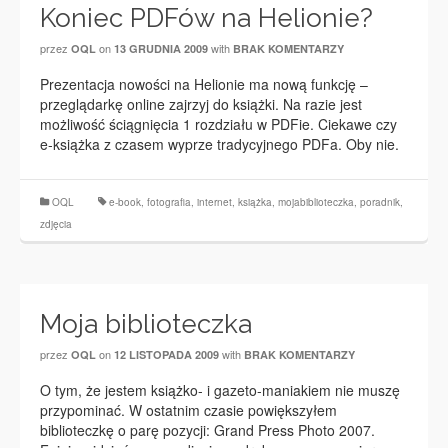
Koniec PDFów na Helionie?
przez
on
with
OQL
13 GRUDNIA 2009
BRAK KOMENTARZY
Prezentacja nowości na Helionie ma nową funkcję –
przeglądarkę online zajrzyj do książki. Na razie jest
możliwość ściągnięcia 1 rozdziału w PDFie. Ciekawe czy
e-książka z czasem wyprze tradycyjnego PDFa. Oby nie.
OQL
e-book
,
fotografia
,
internet
,
książka
,
mojabiblioteczka
,
poradnik
,
zdjęcia
Moja biblioteczka
przez
on
with
OQL
12 LISTOPADA 2009
BRAK KOMENTARZY
O tym, że jestem książko- i gazeto-maniakiem nie muszę
przypominać. W ostatnim czasie powiększyłem
biblioteczkę o parę pozycji: Grand Press Photo 2007.