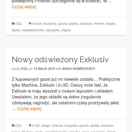
poświęcony Finlandii (szczególnie tej w butelce). W …
Czytaj więcej
OQL
e-book
,
fotografia
,
gazeta
,
grafika
,
ilustracje
,
internet
,
książka
,
layout
,
mojabiblioteczka
,
typografia
,
zdjęcia
Nowy odświeżony Exklusiv
przez
on
with
OQL
16 MAJA 2010
BRAK KOMENTARZY
Z kupowanych gazet już mi niewiele zostało… Praktycznie
tylko Machina, Exklusiv i 2+3D. Cieszy mnie fakt, że
Exklusiv w maju wyszedł z nowym layoutem i układem.
Uważałem, że jego okładki są dobre (regularnie
zdobywają nagrody), ale ostatnimi czasy przeżywały jakiś
…
Czytaj więcej
OQL
2+3D
,
design
,
Exklusiv
,
fotografia
,
gazeta
,
grafika
,
ilustracje
,