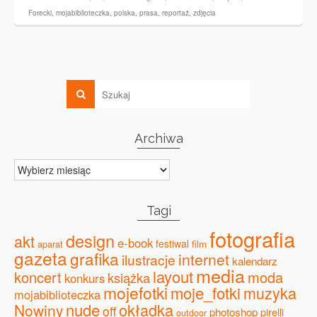
Forecki
,
mojabiblioteczka
,
polska
,
prasa
,
reportaż
,
zdjęcia
Archiwa
Archiwa
Tagi
fotografia
design
akt
e-book
festiwal
film
aparat
gazeta
grafika
internet
ilustracje
kalendarz
media
layout
koncert
moda
książka
konkurs
mojefotki
moje_fotki
muzyka
mojabiblioteczka
nude
okładka
Nowiny
off
photoshop
pirelli
outdoor