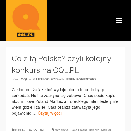
Co z tą Polską? czyli kolejny
konkurs na OQL.PL
przez
on
with
OQL
6 LUTEGO 2010
JEDEN KOMENTARZ
Zakładam, że jak ktoś wydaje album to po to by go
sprzedać. No i tu zaczyna się zabawa. Chcę sobie kupić
album I love Poland Mariusza Foreckiego, ale niestety nie
wiem gdzie i za ile. Cała branża zauważyła jego
pojawienie …
Czytaj więcej
BIBLIOTECZKA
,
OQL
fotografia
,
I love Poland
,
książka
,
Mariusz