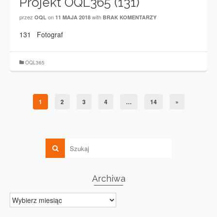
Projekt OQL365 (131)
przez
on
with
OQL
11 MAJA 2018
BRAK KOMENTARZY
131 Fotograf
OQL365
1
2
3
4
…
14
»
Archiwa
Archiwa