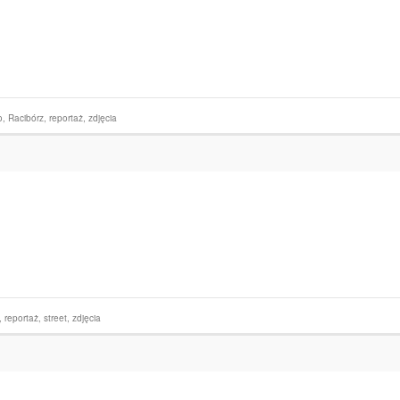
o
,
Racibórz
,
reportaż
,
zdjęcia
,
reportaż
,
street
,
zdjęcia