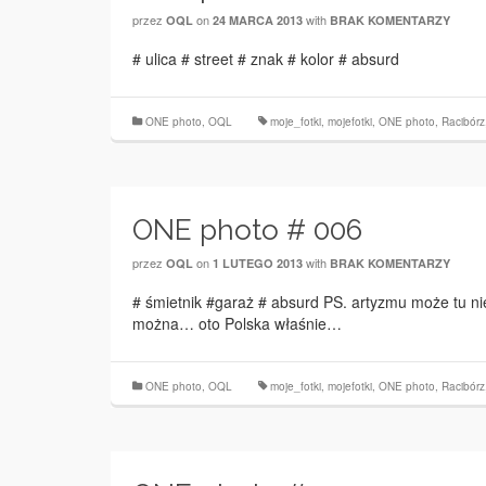
przez
on
with
OQL
24 MARCA 2013
BRAK KOMENTARZY
# ulica # street # znak # kolor # absurd
ONE photo
,
OQL
moje_fotki
,
mojefotki
,
ONE photo
,
Racibórz
ONE photo # 006
przez
on
with
OQL
1 LUTEGO 2013
BRAK KOMENTARZY
# śmietnik #garaż # absurd PS. artyzmu może tu ni
można… oto Polska właśnie…
ONE photo
,
OQL
moje_fotki
,
mojefotki
,
ONE photo
,
Racibórz