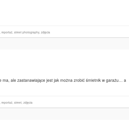
,
reportaż
,
street photography
,
zdjęcia
e ma, ale zastanawiające jest jak można zrobić śmietnik w garażu… a
,
reportaż
,
street
,
zdjęcia