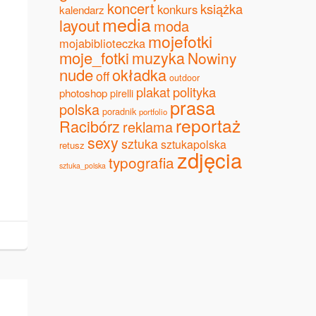
koncert
książka
konkurs
kalendarz
media
layout
moda
mojefotki
mojabiblioteczka
moje_fotki
muzyka
Nowiny
nude
okładka
off
outdoor
plakat
polityka
photoshop
pirelli
prasa
polska
poradnik
portfolio
reportaż
Racibórz
reklama
sexy
sztuka
sztukapolska
retusz
zdjęcia
typografia
sztuka_polska