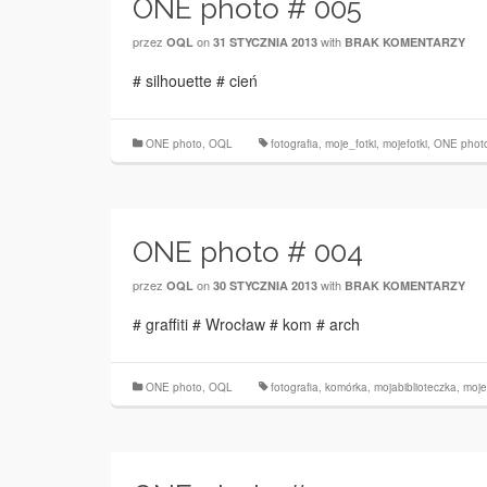
ONE photo # 005
przez
on
with
OQL
31 STYCZNIA 2013
BRAK KOMENTARZY
# silhouette # cień
ONE photo
,
OQL
fotografia
,
moje_fotki
,
mojefotki
,
ONE phot
ONE photo # 004
przez
on
with
OQL
30 STYCZNIA 2013
BRAK KOMENTARZY
# graffiti # Wrocław # kom # arch
ONE photo
,
OQL
fotografia
,
komórka
,
mojabiblioteczka
,
moje