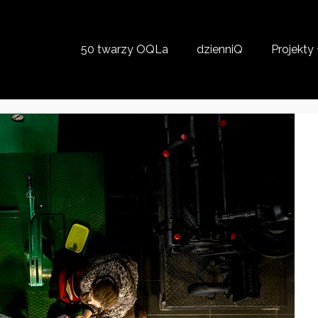
50 twarzy OQLa
dzienniQ
Projekty