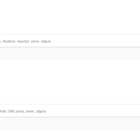
o
,
Racibórz
,
reportaż
,
street
,
zdjęcia
fotki
,
ONE photo
,
street
,
zdjęcia