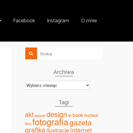
Facebook
Instagram
O mnie
Archiwa
Archiwa
Tagi
design
akt
e-book
festiwal
aparat
fotografia
gazeta
film
grafika
internet
ilustracje