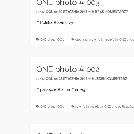
ONE photo # 003
przez
on
with
OQL
30 STYCZNIA 2013
BRAK KOMENTARZY
# Polska # seniorzy
ONE photo
,
OQL
fotografia
,
moje_fotki
,
mojefotki
,
ONE phot
ONE photo # 002
przez
on
with
OQL
28 STYCZNIA 2013
JEDEN KOMENTARZ
# parasole # zima # śnieg
ONE photo
,
OQL
moje_fotki
,
mojefotki
,
ONE photo
,
Racibórz