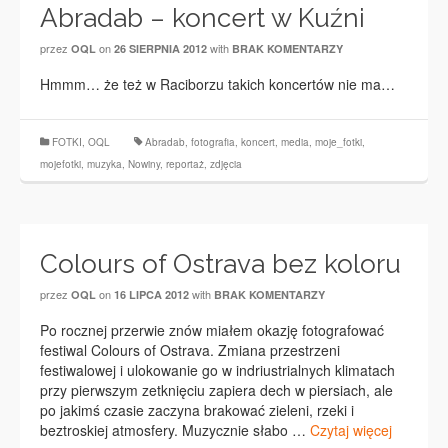
Abradab – koncert w Kuźni
przez
on
with
OQL
26 SIERPNIA 2012
BRAK KOMENTARZY
Hmmm… że też w Raciborzu takich koncertów nie ma…
FOTKI
,
OQL
Abradab
,
fotografia
,
koncert
,
media
,
moje_fotki
,
mojefotki
,
muzyka
,
Nowiny
,
reportaż
,
zdjęcia
Colours of Ostrava bez koloru
przez
on
with
OQL
16 LIPCA 2012
BRAK KOMENTARZY
Po rocznej przerwie znów miałem okazję fotografować
festiwal Colours of Ostrava. Zmiana przestrzeni
festiwalowej i ulokowanie go w indriustrialnych klimatach
przy pierwszym zetknięciu zapiera dech w piersiach, ale
po jakimś czasie zaczyna brakować zieleni, rzeki i
beztroskiej atmosfery. Muzycznie słabo …
Czytaj więcej