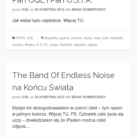
Pan OQL i Pan O.S.T.R.
przez
on
with
OQL
25 KWIETNIA 2012
BRAK KOMENTARZY
Jak widać było zajebiście. Więcej TU.
FOTKI
,
OQL
fotografia
,
gazeta
,
koncert
,
media
,
moje_fotki
,
mojefotki
,
muzyka
,
Nowiny
,
O.S.T.R.
,
prasa
,
Racibórz
,
reportaż
,
zdjęcia
The Band Of Endless Noise
na Końcu Świata
przez
on
with
OQL
25 KWIETNIA 2012
BRAK KOMENTARZY
Kiedyś ich sfotografowałałem w czerni i bieli – tym razem
w pełnym kolorze. Więcej TU. PS. Człowiek całe życie się
uczy – dowiedziałem się że iPadem można robić
zdjęcia…