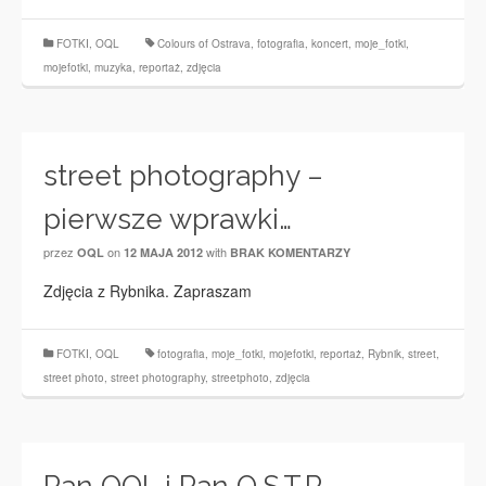
FOTKI
,
OQL
Colours of Ostrava
,
fotografia
,
koncert
,
moje_fotki
,
mojefotki
,
muzyka
,
reportaż
,
zdjęcia
street photography –
pierwsze wprawki…
przez
on
with
OQL
12 MAJA 2012
BRAK KOMENTARZY
Zdjęcia z Rybnika. Zapraszam
FOTKI
,
OQL
fotografia
,
moje_fotki
,
mojefotki
,
reportaż
,
Rybnik
,
street
,
street photo
,
street photography
,
streetphoto
,
zdjęcia