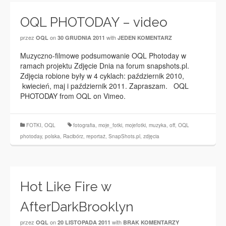
OQL PHOTODAY – video
przez
on
with
OQL
30 GRUDNIA 2011
JEDEN KOMENTARZ
Muzyczno-filmowe podsumowanie OQL Photoday w
ramach projektu Zdjęcie Dnia na forum snapshots.pl.
Zdjęcia robione były w 4 cyklach: październik 2010,
kwiecień, maj i październik 2011. Zapraszam. OQL
PHOTODAY from OQL on Vimeo.
FOTKI
,
OQL
fotografia
,
moje_fotki
,
mojefotki
,
muzyka
,
off
,
OQL
photoday
,
polska
,
Racibórz
,
reportaż
,
SnapShots.pl
,
zdjęcia
Hot Like Fire w
AfterDarkBrooklyn
przez
on
with
OQL
20 LISTOPADA 2011
BRAK KOMENTARZY