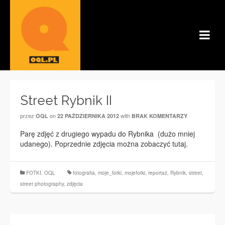
Street Rybnik II
przez
on
with
OQL
22 PAŹDZIERNIKA 2012
BRAK KOMENTARZY
Parę zdjęć z drugiego wypadu do Rybnika (dużo mniej
udanego). Poprzednie zdjęcia można zobaczyć tutaj.
FOTKI
,
OQL
fotografia
,
moje_fotki
,
mojefotki
,
reportaż
,
Rybnik
,
street
,
street photography
,
zdjęcia