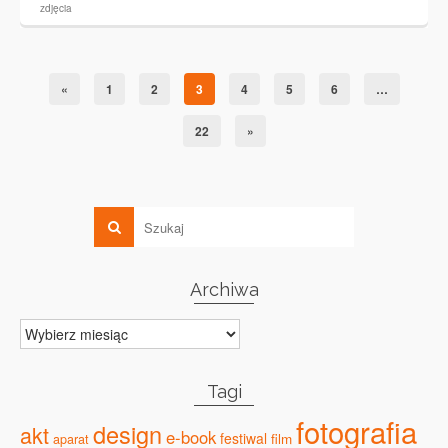
zdjęcia
«
1
2
3
4
5
6
…
22
»
Archiwa
Archiwa
Tagi
fotografia
design
akt
e-book
festiwal
film
aparat