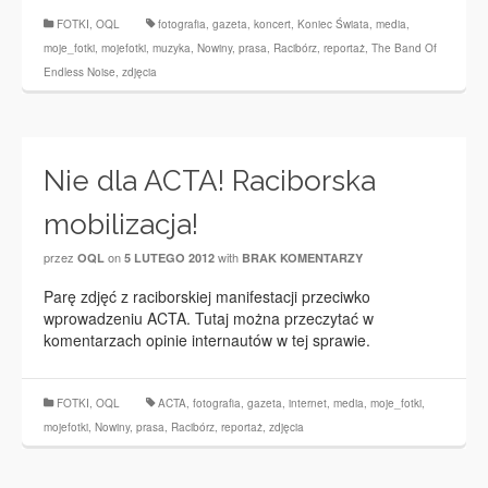
FOTKI
,
OQL
fotografia
,
gazeta
,
koncert
,
Koniec Świata
,
media
,
moje_fotki
,
mojefotki
,
muzyka
,
Nowiny
,
prasa
,
Racibórz
,
reportaż
,
The Band Of
Endless Noise
,
zdjęcia
Nie dla ACTA! Raciborska
mobilizacja!
przez
on
with
OQL
5 LUTEGO 2012
BRAK KOMENTARZY
Parę zdjęć z raciborskiej manifestacji przeciwko
wprowadzeniu ACTA. Tutaj można przeczytać w
komentarzach opinie internautów w tej sprawie.
FOTKI
,
OQL
ACTA
,
fotografia
,
gazeta
,
internet
,
media
,
moje_fotki
,
mojefotki
,
Nowiny
,
prasa
,
Racibórz
,
reportaż
,
zdjęcia