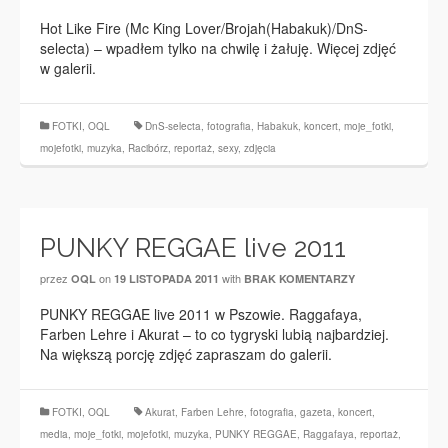
Hot Like Fire (Mc King Lover/Brojah(Habakuk)/DnS-
selecta) – wpadłem tylko na chwilę i żałuję. Więcej zdjęć
w galerii.
FOTKI
,
OQL
DnS-selecta
,
fotografia
,
Habakuk
,
koncert
,
moje_fotki
,
mojefotki
,
muzyka
,
Racibórz
,
reportaż
,
sexy
,
zdjęcia
PUNKY REGGAE live 2011
przez
on
with
OQL
19 LISTOPADA 2011
BRAK KOMENTARZY
PUNKY REGGAE live 2011 w Pszowie. Raggafaya,
Farben Lehre i Akurat – to co tygryski lubią najbardziej.
Na większą porcję zdjęć zapraszam do galerii.
FOTKI
,
OQL
Akurat
,
Farben Lehre
,
fotografia
,
gazeta
,
koncert
,
media
,
moje_fotki
,
mojefotki
,
muzyka
,
PUNKY REGGAE
,
Raggafaya
,
reportaż
,