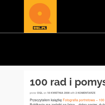
100 rad i pomy
przez
on
with
OQL
18 KWIETNIA 2008
2 KOMENTARZE
Przeczytałem książkę
Fotografia portretowa – 100
Publikacja ma zadatki na fajną – dobry papier, duż