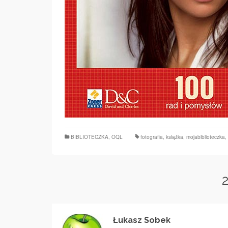
BIBLIOTECZKA
,
OQL
fotografia
,
książka
,
mojabiblioteczka
,
Łukasz Sobek