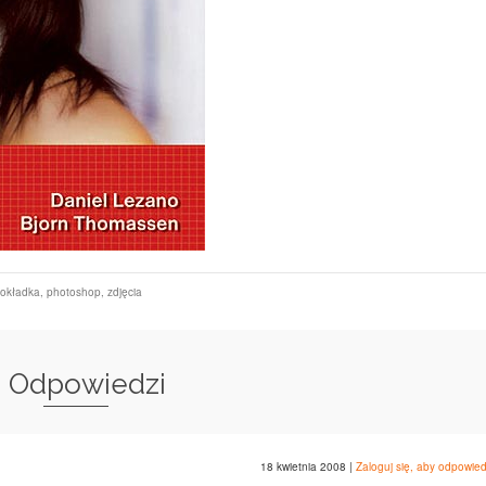
okładka
,
photoshop
,
zdjęcia
2 Odpowiedzi
18 kwietnia 2008
|
Zaloguj się, aby odpowied