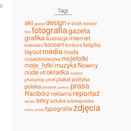
):
Tagi
design
akt
e-book
festiwal
aparat
fotografia
gazeta
film
grafika
internet
ilustracje
koncert
książka
konkurs
kalendarz
media
layout
moda
mojefotki
mojabiblioteczka
moje_fotki
muzyka
Nowiny
nude
okładka
off
outdoor
plakat
polityka
photoshop
pirelli
prasa
polska
poradnik
portfolio
reportaż
Racibórz
reklama
sexy
sztuka
sztukapolska
retusz
zdjęcia
typografia
sztuka_polska