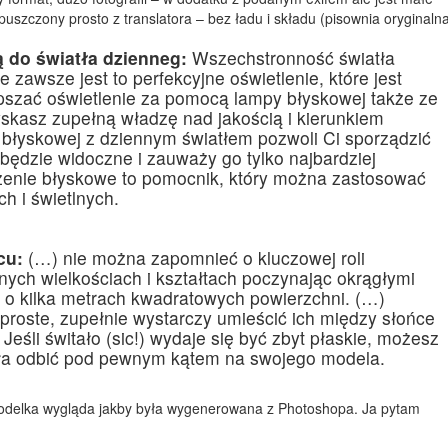
puszczony prosto z translatora – bez ładu i składu (pisownia oryginalna
 do światła dzienneg:
Wszechstronność światła
e zawsze jest to perfekcyjne oświetlenie, które jest
epszać oświetlenie za pomocą lampy błyskowej także ze
skasz zupełną władzę nad jakością i kierunkiem
błyskowej z dziennym światłem pozwoli Ci sporządzić
 będzie widoczne i zauważy go tylko najbardziej
zenie błyskowe to pomocnik, który można zastosować
h i świetlnych.
cu:
(…) nie można zapomnieć o kluczowej roli
ych wielkościach i kształtach poczynając okrągłymi
 o kilka metrach kwadratowych powierzchni. (…)
proste, zupełnie wystarczy umieścić ich między słońce
 Jeśli świtało (sic!) wydaje się być zbyt płaskie, możesz
tła odbić pod pewnym kątem na swojego modela.
– modelka wygląda jakby była wygenerowana z Photoshopa. Ja pytam