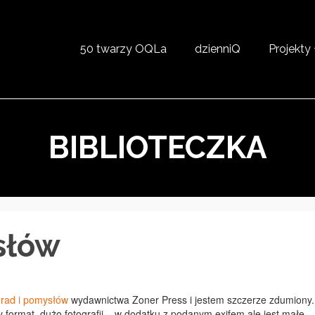
50 twarzy OQLa
dzienniQ
Projekty
BIBLIOTECZKA
słów
 rad i pomysłów
wydawnictwa Zoner Press i jestem szczerze zdumiony.
y format, dużo fotografii – w dodatku z podanym exifem ale jest małe