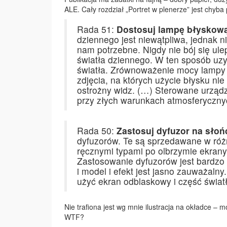
ALE. Cały rozdział „Portret w plenerze” jest chyba 
Rada 51:
Dostosuj lampę błyskową
dziennego jest niewątpliwa, jednak ni
nam potrzebne. Nigdy nie bój się ul
światła dziennego. W ten sposób uzy
światła. Zrównoważenie mocy lampy 
zdjęcia, na których użycie błysku nie
ostrożny widz. (…) Sterowane urząd
przy złych warunkach atmosferycznyc
Rada 50:
Zastosuj dyfuzor na słoń
dyfuzorów. Te są sprzedawane w różn
ręcznymi typami po olbrzymie ekrany
Zastosowanie dyfuzorów jest bardzo 
i model i efekt jest jasno zauważalny.
użyć ekran odblaskowy i część świa
Nie trafiona jest wg mnie ilustracja na okładce 
WTF?