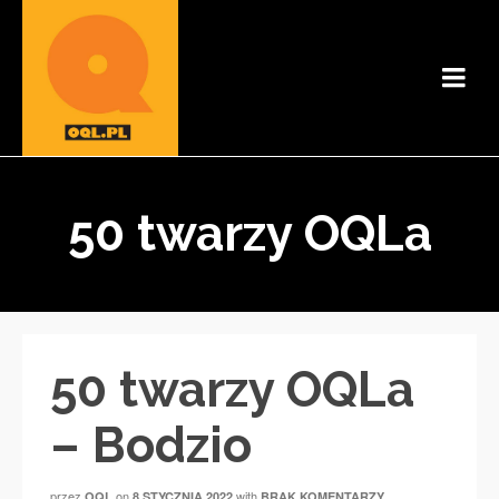
50 twarzy OQLa
50 twarzy OQLa
– Bodzio
przez
on
with
OQL
8 STYCZNIA 2022
BRAK KOMENTARZY