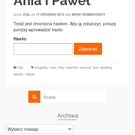
Ania i Paweł
przez
on
with
OQL
17 GRUDNIA 2012
BRAK KOMENTARZY
Treść jest chroniona hasłem. Aby ją zobaczyć, proszę
poniżej wprowadzić hasło:
Hasło:
OQL
fotografia
,
moje_fotki
,
mojefotki
,
reportaż
,
ślub
,
wedding
,
wesele
,
zdjęcia
Archiwa
Archiwa