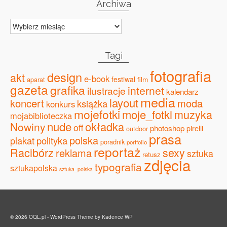
Archiwa
Archiwa
Tagi
fotografia
design
akt
e-book
festiwal
film
aparat
gazeta
grafika
internet
ilustracje
kalendarz
media
layout
koncert
moda
książka
konkurs
mojefotki
moje_fotki
muzyka
mojabiblioteczka
nude
okładka
Nowiny
off
photoshop
pirelli
outdoor
prasa
polska
plakat
polityka
poradnik
portfolio
reportaż
Racibórz
sexy
reklama
sztuka
retusz
zdjęcia
typografia
sztukapolska
sztuka_polska
© 2026 OQL.pl - WordPress Theme by
Kadence WP