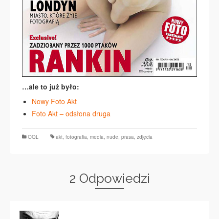
…ale to już było:
Nowy Foto Akt
Foto Akt – odsłona druga
OQL
akt
,
fotografia
,
media
,
nude
,
prasa
,
zdjęcia
2 Odpowiedzi