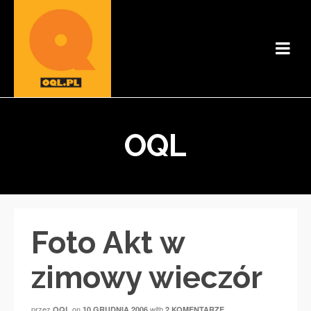
OQL
Foto Akt w
zimowy wieczór
przez
on
with
OQL
10 GRUDNIA 2006
2 KOMENTARZE