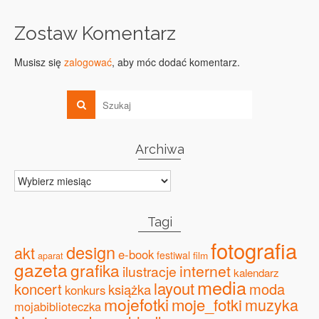
Zostaw Komentarz
Musisz się
zalogować
, aby móc dodać komentarz.
Archiwa
Archiwa
Tagi
fotografia
design
akt
e-book
festiwal
film
aparat
gazeta
grafika
internet
ilustracje
kalendarz
media
layout
koncert
moda
książka
konkurs
mojefotki
moje_fotki
muzyka
mojabiblioteczka