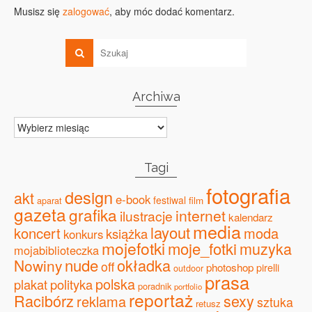
Musisz się
zalogować
, aby móc dodać komentarz.
Archiwa
Archiwa
Tagi
fotografia
design
akt
e-book
festiwal
film
aparat
gazeta
grafika
internet
ilustracje
kalendarz
media
layout
koncert
moda
książka
konkurs
mojefotki
moje_fotki
muzyka
mojabiblioteczka
nude
okładka
Nowiny
off
photoshop
pirelli
outdoor
prasa
polska
plakat
polityka
poradnik
portfolio
reportaż
Racibórz
sexy
reklama
sztuka
retusz