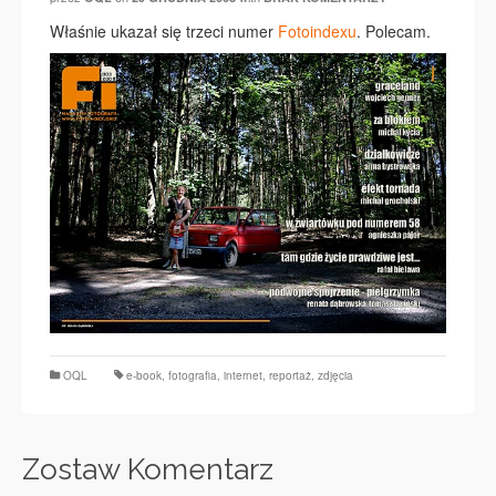
Właśnie ukazał się trzeci numer
Fotoindexu
. Polecam.
OQL
e-book
,
fotografia
,
internet
,
reportaż
,
zdjęcia
Zostaw Komentarz