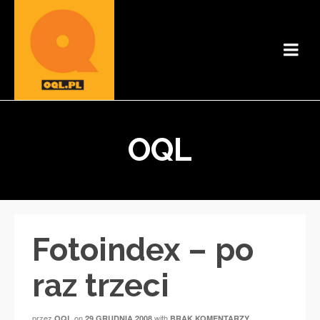
OQL
Fotoindex – po
raz trzeci
przez
on
with
OQL
29 GRUDNIA 2008
BRAK KOMENTARZY