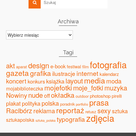
Archiwa
Archiwa
Tagi
fotografia
design
akt
e-book
festiwal
film
aparat
gazeta
grafika
internet
ilustracje
kalendarz
media
layout
koncert
moda
książka
konkurs
mojefotki
moje_fotki
muzyka
mojabiblioteczka
nude
okładka
Nowiny
off
photoshop
pirelli
outdoor
prasa
polska
plakat
polityka
poradnik
portfolio
reportaż
Racibórz
sexy
reklama
sztuka
retusz
zdjęcia
typografia
sztukapolska
sztuka_polska