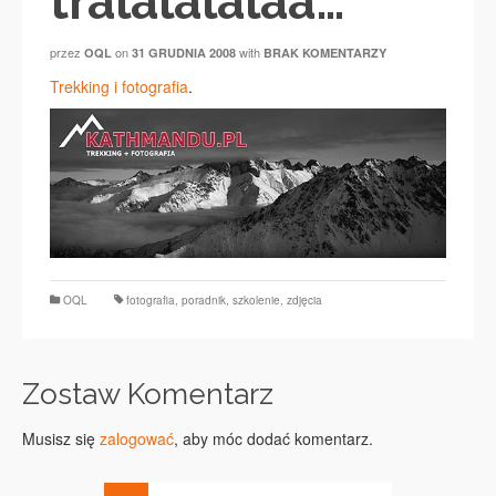
tralalalalaa…
przez
on
with
OQL
31 GRUDNIA 2008
BRAK KOMENTARZY
Trekking i fotografia
.
OQL
fotografia
,
poradnik
,
szkolenie
,
zdjęcia
Zostaw Komentarz
Musisz się
zalogować
, aby móc dodać komentarz.