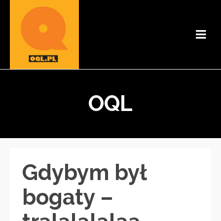
OQL
Gdybym był
bogaty –