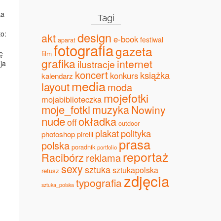
ka
Tagi
to:
design
akt
e-book
festiwal
aparat
fotografia
gazeta
ę
film
grafika
internet
ilustracje
ja
koncert
książka
konkurs
kalendarz
media
layout
moda
mojefotki
mojabiblioteczka
moje_fotki
muzyka
Nowiny
nude
okładka
off
outdoor
plakat
polityka
photoshop
pirelli
prasa
polska
poradnik
portfolio
reportaż
Racibórz
reklama
sexy
sztuka
sztukapolska
retusz
zdjęcia
typografia
sztuka_polska