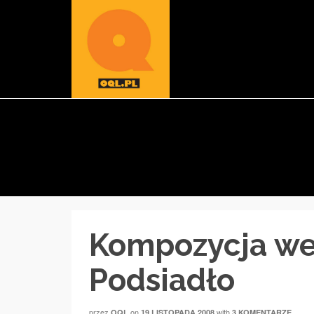
Kompozycja we
Podsiadło
przez
on
with
OQL
19 LISTOPADA 2008
3 KOMENTARZE