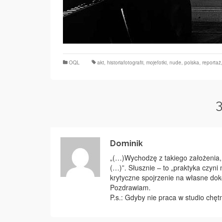
OQL
akt
,
historiafotografii
,
mojefotki
,
nude
,
polska
,
reportaż
Dominik
„(…)Wychodzę z takiego założenia,
(…)”. Słusznie – to „praktyka czyni 
krytyczne spojrzenie na własne do
Pozdrawiam.
P.s.: Gdyby nie praca w studio chę