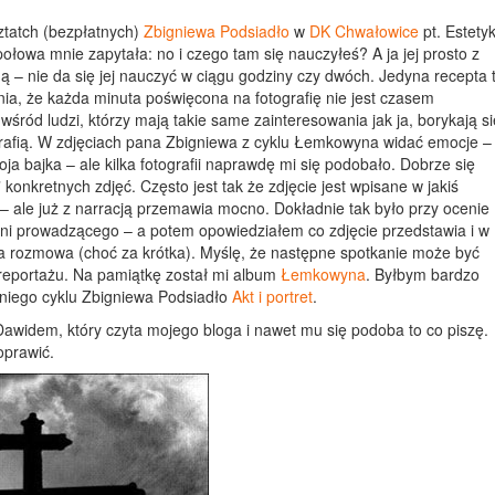
ztatch (bezpłatnych)
Zbigniewa Podsiadło
w
DK Chwałowice
pt. Estety
ołowa mnie zapytała: no i czego tam się nauczyłeś? A ja jej prosto z
ną – nie da się jej nauczyć w ciągu godziny czy dwóch. Jedyna recepta 
nia, że każda minuta poświęcona na fotografię nie jest czasem
ród ludzi, którzy mają takie same zainteresowania jak ja, borykają si
rafią. W zdjęciach pana Zbigniewa z cyklu Łemkowyna widać emocje – 
oja bajka – ale kilka fotografii naprawdę mi się podobało. Dobrze się
 konkretnych zdjęć. Często jest tak że zdjęcie jest wpisane w jakiś
e – ale już z narracją przemawia mocno. Dokładnie tak było przy ocenie
inni prowadzącego – a potem opowiedziałem co zdjęcie przedstawia i w
ta rozmowa (choć za krótka). Myślę, że następne spotkanie może być
z reportażu. Na pamiątkę został mi album
Łemkowyna
. Byłbym bardzo
niego cyklu Zbigniewa Podsiadło
Akt i portret
.
widem, który czyta mojego bloga i nawet mu się podoba to co piszę.
oprawić.