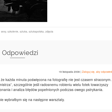
,
sexy
,
szkolenie
,
sztuka
,
sztukapolska
,
zdjęcia
3 Odpowiedzi
19 listopada 2008
|
Zaloguj się, aby odpowied
 że każda minuta poświęcona na fotografię nie jest czasem straconym.
mistrza”, szczególnie jeśli radosnemu robieniu wielu fotek towarzyszy
konania i analiza błędów popełnionych podczas owego pstrykania.
tnie wybrałbym się na następne warsztaty.