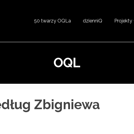
50 twarzy OQLa
dzienniQ
Projekty
OQL
dług Zbigniewa