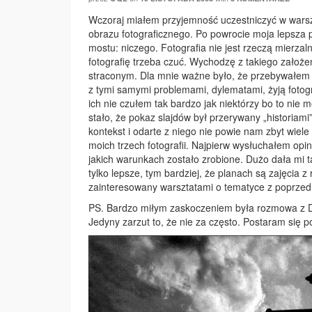
Wczoraj miałem przyjemność uczestniczyć w wars
obrazu fotograficznego. Po powrocie moja lepsza p
mostu: niczego. Fotografia nie jest rzeczą mierzal
fotografię trzeba czuć. Wychodzę z takiego założe
straconym. Dla mnie ważne było, że przebywałem wś
z tymi samymi problemami, dylematami, żyją fotog
ich nie czułem tak bardzo jak niektórzy bo to nie m
stało, że pokaz slajdów był przerywany „historiami”
kontekst i odarte z niego nie powie nam zbyt wiel
moich trzech fotografii. Najpierw wysłuchałem op
jakich warunkach zostało zrobione. Dużo dała mi 
tylko lepsze, tym bardziej, że planach są zajęcia 
zainteresowany warsztatami o tematyce z poprzed
PS. Bardzo miłym zaskoczeniem była rozmowa z Da
Jedyny zarzut to, że nie za często. Postaram się p