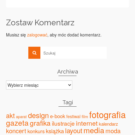
Zostaw Komentarz
Musisz się
zalogować
, aby móc dodać komentarz.
Archiwa
Archiwa
Tagi
fotografia
design
akt
e-book
festiwal
film
aparat
gazeta
grafika
internet
ilustracje
kalendarz
media
layout
koncert
moda
książka
konkurs