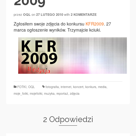
2009
przez
on
with
OQL
27 LUTEGO 2010
2 KOMENTARZE
Zgłosiłem swoje zdjęcia do konkursu
KFR2009
. 27
marca ogłoszenie wyników. Trzymajcie kciuki.
FOTKI
,
OQL
fotografia
,
internet
,
koncert
,
konkurs
,
media
,
moje_fotki
,
mojefotki
,
muzyka
,
reportaż
,
zdjęcia
2 Odpowiedzi