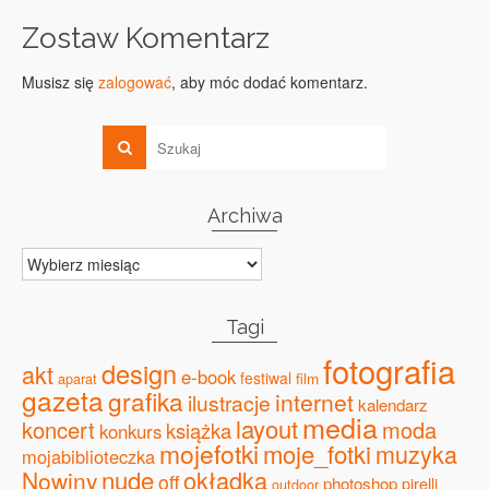
Zostaw Komentarz
Musisz się
zalogować
, aby móc dodać komentarz.
Archiwa
Archiwa
Tagi
fotografia
design
akt
e-book
festiwal
film
aparat
gazeta
grafika
internet
ilustracje
kalendarz
media
layout
koncert
moda
książka
konkurs
mojefotki
moje_fotki
muzyka
mojabiblioteczka
nude
okładka
Nowiny
off
photoshop
pirelli
outdoor