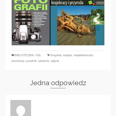
BIBLIOTECZKA
,
OQL
fotografia
,
książka
,
mojabiblioteczka
,
photoshop
,
poradnik
,
szkolenie
,
zdjęcia
Jedna odpowiedz