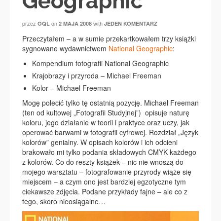
Geographic
przez
on
with
OQL
2 MAJA 2008
JEDEN KOMENTARZ
Przeczytałem – a w sumie przekartkowałem trzy książki
sygnowane wydawnictwem
National Geographic
:
Kompendium fotografii National Geographic
Krajobrazy i przyroda – Michael Freeman
Kolor – Michael Freeman
Mogę polecić tylko tę ostatnią pozycję. Michael Freeman
(ten od kultowej „Fotografii Studyjnej”) opisuje naturę
koloru, jego działanie w teorii i praktyce oraz uczy, jak
operować barwami w fotografii cyfrowej. Rozdział „Język
kolorów” genialny. W opisach kolorów i ich odcieni
brakowało mi tylko podania składowych CMYK każdego
z kolorów. Co do reszty książek – nic nie wnoszą do
mojego warsztatu – fotografowanie przyrody wiąże się
miejscem – a czym ono jest bardziej egzotyczne tym
ciekawsze zdjęcia. Podane przykłady fajne – ale co z
tego, skoro nieosiągalne…