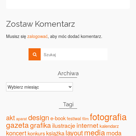
Zostaw Komentarz
Musisz się
zalogować
, aby móc dodać komentarz.
Archiwa
Archiwa
Tagi
fotografia
design
akt
e-book
festiwal
film
aparat
gazeta
grafika
internet
ilustracje
kalendarz
media
layout
koncert
moda
książka
konkurs