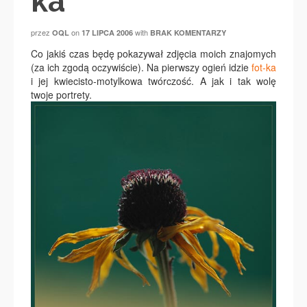
ka
przez
on
with
OQL
17 LIPCA 2006
BRAK KOMENTARZY
Co jakiś czas będę pokazywał zdjęcia moich znajomych
(za ich zgodą oczywiście). Na pierwszy ogień idzie
fot-ka
i jej kwiecisto-motylkowa twórczość. A jak i tak wolę
twoje portrety.