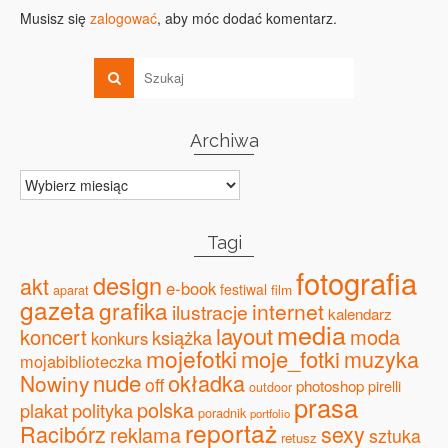
Musisz się
zalogować
, aby móc dodać komentarz.
Archiwa
Archiwa
Tagi
fotografia
design
akt
e-book
festiwal
film
aparat
gazeta
grafika
internet
ilustracje
kalendarz
media
layout
koncert
moda
książka
konkurs
mojefotki
moje_fotki
muzyka
mojabiblioteczka
nude
okładka
Nowiny
off
photoshop
pirelli
outdoor
prasa
polska
plakat
polityka
poradnik
portfolio
reportaż
Racibórz
sexy
reklama
sztuka
retusz