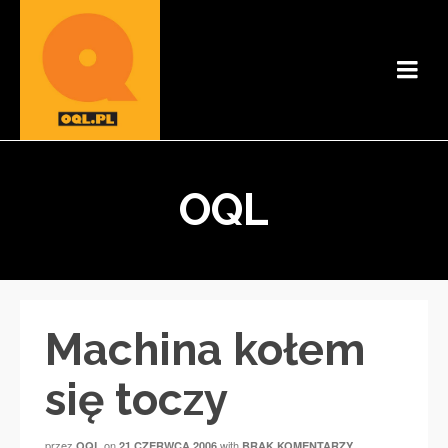
OQL
Machina kołem
się toczy
przez
on
with
OQL
21 CZERWCA 2006
BRAK KOMENTARZY