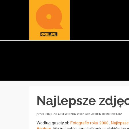
Najlepsze zdję
przez
on
with
OQL
4 STYCZNIA 2007
JEDEN KOMENTARZ
Według gazety.pl:
Fotografie roku 2006
,
Najlepsze
Reuters
. Można sobie zapuścić pokaz slajdów bez