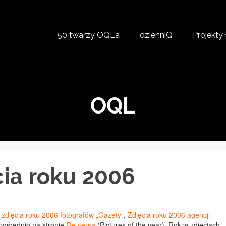
50 twarzy OQLa
dzienniQ
Projekty
OQL
cia roku 2006
 zdjęcia roku 2006 fotografów „Gazety”
,
Zdjęcia roku 2006 agencji
pośrednio na stronie
Reutersa
(Pictures of the year). Rok w zdjęciach