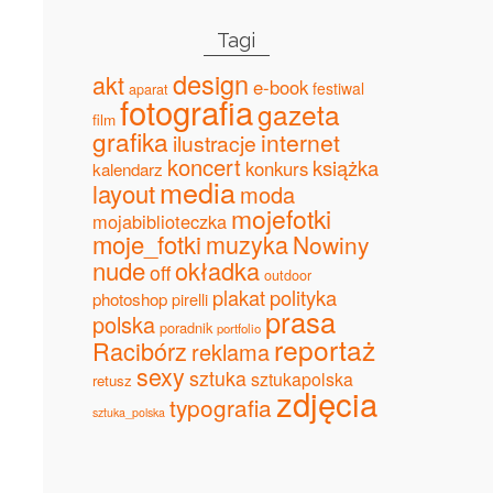
Tagi
design
akt
e-book
festiwal
aparat
fotografia
gazeta
film
grafika
internet
ilustracje
koncert
książka
konkurs
kalendarz
media
layout
moda
mojefotki
mojabiblioteczka
moje_fotki
muzyka
Nowiny
nude
okładka
off
outdoor
plakat
polityka
photoshop
pirelli
prasa
polska
poradnik
portfolio
reportaż
Racibórz
reklama
sexy
sztuka
sztukapolska
retusz
zdjęcia
typografia
sztuka_polska