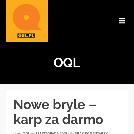
OQL
Nowe bryle –
karp za darmo
przez
on
with
OQL
12 LISTOPADA 2008
BRAK KOMENTARZY