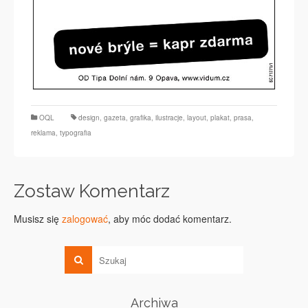
OQL
design
,
gazeta
,
grafika
,
ilustracje
,
layout
,
plakat
,
prasa
,
reklama
,
typografia
Zostaw Komentarz
Musisz się
zalogować
, aby móc dodać komentarz.
Archiwa