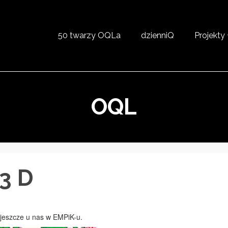
50 twarzy OQLa
dzienniQ
Projekty
OQL
3 D
 jeszcze u nas w EMPiK-u.