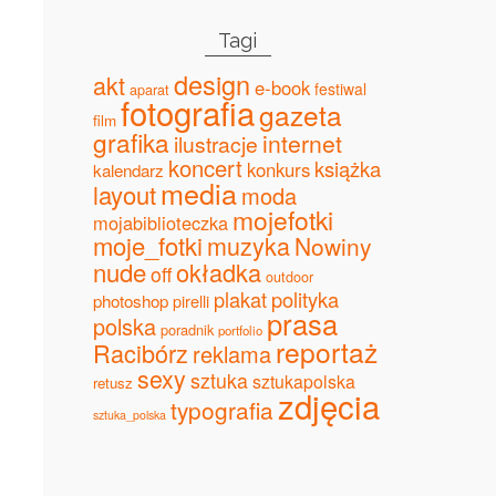
Tagi
design
akt
e-book
festiwal
aparat
fotografia
gazeta
film
grafika
internet
ilustracje
koncert
książka
konkurs
kalendarz
media
layout
moda
mojefotki
mojabiblioteczka
moje_fotki
muzyka
Nowiny
nude
okładka
off
outdoor
plakat
polityka
photoshop
pirelli
prasa
polska
poradnik
portfolio
reportaż
Racibórz
reklama
sexy
sztuka
sztukapolska
retusz
zdjęcia
typografia
sztuka_polska