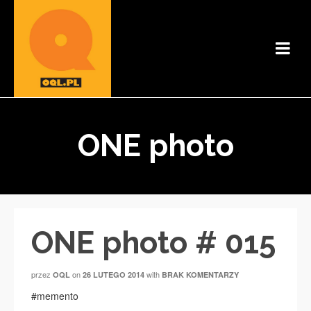
ONE photo
ONE photo # 015
przez
on
with
OQL
26 LUTEGO 2014
BRAK KOMENTARZY
#memento