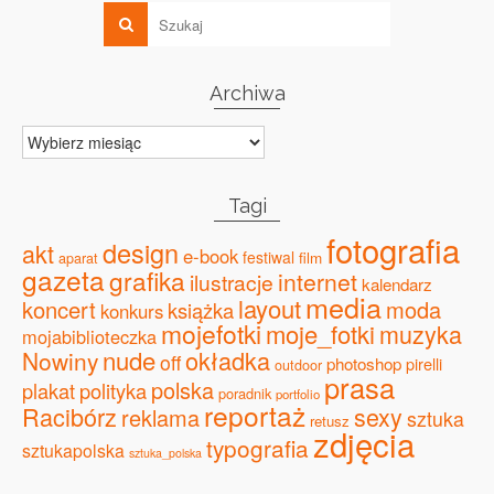
Archiwa
Archiwa
Tagi
fotografia
design
akt
e-book
festiwal
film
aparat
gazeta
grafika
internet
ilustracje
kalendarz
media
layout
koncert
moda
książka
konkurs
mojefotki
moje_fotki
muzyka
mojabiblioteczka
nude
okładka
Nowiny
off
photoshop
pirelli
outdoor
prasa
polska
plakat
polityka
poradnik
portfolio
reportaż
Racibórz
sexy
reklama
sztuka
retusz
zdjęcia
typografia
sztukapolska
sztuka_polska