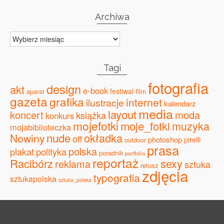
Archiwa
Archiwa
Tagi
fotografia
design
akt
e-book
festiwal
film
aparat
gazeta
grafika
internet
ilustracje
kalendarz
media
layout
koncert
moda
książka
konkurs
mojefotki
moje_fotki
muzyka
mojabiblioteczka
nude
okładka
Nowiny
off
photoshop
pirelli
outdoor
prasa
polska
plakat
polityka
poradnik
portfolio
reportaż
Racibórz
sexy
reklama
sztuka
retusz
zdjęcia
typografia
sztukapolska
sztuka_polska