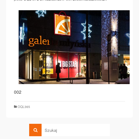
002
OQL365