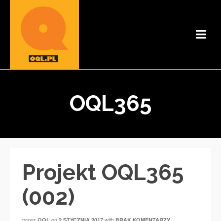
OQL365
Projekt OQL365
(002)
przez
on
with
OQL
2 STYCZNIA 2017
BRAK KOMENTARZY