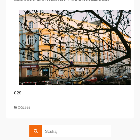
029
OQL365