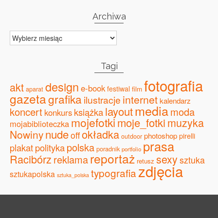
Archiwa
Archiwa
Tagi
fotografia
design
akt
e-book
festiwal
film
aparat
gazeta
grafika
internet
ilustracje
kalendarz
media
layout
koncert
moda
książka
konkurs
mojefotki
moje_fotki
muzyka
mojabiblioteczka
nude
okładka
Nowiny
off
photoshop
pirelli
outdoor
prasa
polska
plakat
polityka
poradnik
portfolio
reportaż
Racibórz
sexy
reklama
sztuka
retusz
zdjęcia
typografia
sztukapolska
sztuka_polska