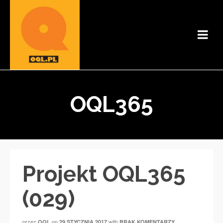
OQL365
Projekt OQL365
(029)
przez
on
with
OQL
29 STYCZNIA 2017
BRAK KOMENTARZY