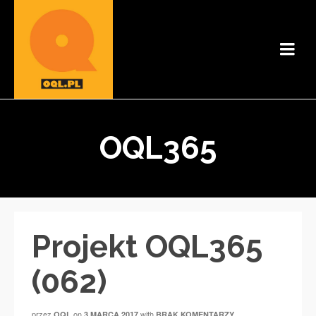
OQL365
Projekt OQL365
(062)
przez
on
with
OQL
3 MARCA 2017
BRAK KOMENTARZY