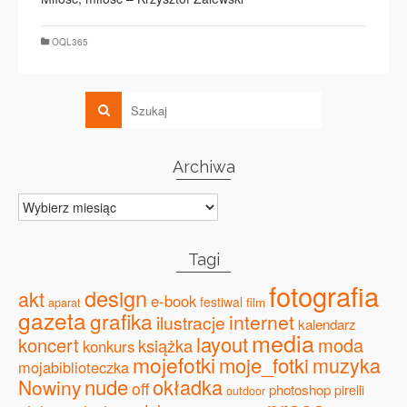
OQL365
Archiwa
Archiwa
Tagi
fotografia
design
akt
e-book
festiwal
film
aparat
gazeta
grafika
internet
ilustracje
kalendarz
media
layout
koncert
moda
książka
konkurs
mojefotki
moje_fotki
muzyka
mojabiblioteczka
nude
okładka
Nowiny
off
photoshop
pirelli
outdoor