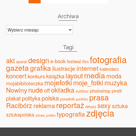
Archiwa
Archiwa
Tagi
fotografia
design
akt
e-book
festiwal
film
aparat
gazeta
grafika
internet
ilustracje
kalendarz
media
layout
koncert
moda
książka
konkurs
mojefotki
moje_fotki
muzyka
mojabiblioteczka
nude
okładka
Nowiny
off
photoshop
pirelli
outdoor
prasa
polska
plakat
polityka
poradnik
portfolio
reportaż
Racibórz
sexy
reklama
sztuka
retusz
zdjęcia
typografia
sztukapolska
sztuka_polska