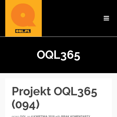
OQL365
Projekt OQL365
(094)
przez
on
with
OQL
4 KWIETNIA 2018
BRAK KOMENTARZY