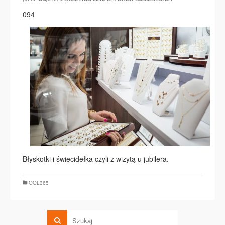
094
Błyskotki i świecidełka czyli z wizytą u jubilera.
OQL365