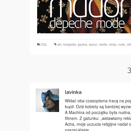
OQL
akt
,
fotografia
,
gazeta
,
layout
,
media
,
moda
,
nude
,
ok
lavinka
Widać oba czasopisma tracą na popu
kupił. Dziś kobiety są bardziej wy
A Machina od początku była nudna,
filmem. Z gatunku: „wstawiamy rekla
Acha, moje uczucia religijne nadal
naszej-klasie.