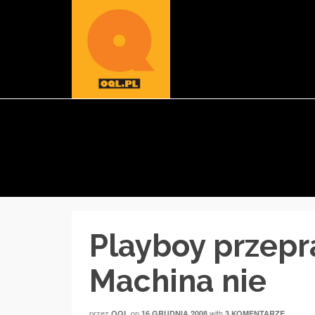
Playboy przepr
Machina nie
przez
on
with
OQL
16 GRUDNIA 2008
3 KOMENTARZE