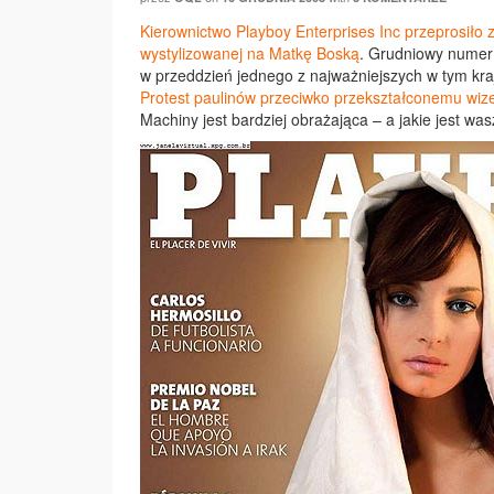
Kierownictwo Playboy Enterprises Inc przeprosiło 
wystylizowanej na Matkę Boską
. Grudniowy numer
w przeddzień jednego z najważniejszych w tym kra
Protest paulinów przeciwko przekształconemu wiz
Machiny jest bardziej obrażająca – a jakie jest wa