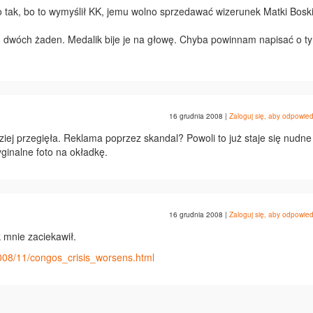
no tak, bo to wymyślił KK, jemu wolno sprzedawać wizerunek Matki Boski
ych dwóch żaden. Medalik bije je na głowę. Chyba powinnam napisać o t
16 grudnia 2008
|
Zaloguj się, aby odpowied
j przegięła. Reklama poprzez skandal? Powoli to już staje się nudne
yginalne foto na okładkę.
16 grudnia 2008
|
Zaloguj się, aby odpowied
k mnie zaciekawił.
2008/11/congos_crisis_worsens.html