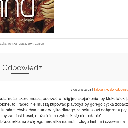
ładka
,
polska
,
prasa
,
sexy
,
zdjęcia
3 Odpowiedzi
16 grudnia 2008
|
Zaloguj się, aby odpowied
larności skoro muszą uderzać w religijne skojarzenia, by ktokolwiek j
zwolone, to i faceci nie muszą kupować playboya by gołego cycka zobacz
 kupiłam chyba dwa numery tylko dlatego,że była jakaś dołączona płyt
my zamiast treści, może idiota czytelnik się nie połapie”.
 obraza reklama świętego medalika na moim blogu last.fm i czasem na