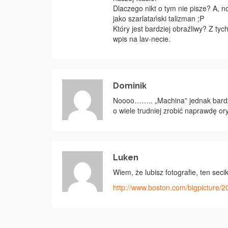
Dlaczego nikt o tym nie pisze? A, 
jako szarlatański talizman ;P
Który jest bardziej obraźliwy? Z t
wpis na lav-necie.
Dominik
Noooo…….. „Machina” jednak bardzie
o wiele trudniej zrobić naprawdę or
Luken
Wiem, że lubisz fotografie, ten seci
http://www.boston.com/bigpicture/