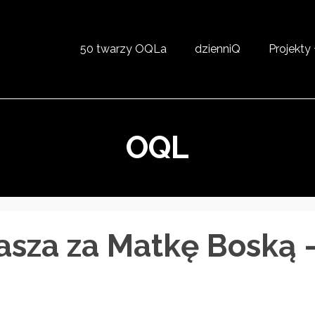
50 twarzy OQLa
dzienniQ
Projekty
OQL
asza za Matkę Boską 