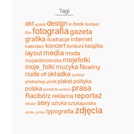
Tagi
design
akt
e-book
festiwal
aparat
fotografia
gazeta
film
grafika
internet
ilustracje
koncert
książka
konkurs
kalendarz
media
layout
moda
mojefotki
mojabiblioteczka
moje_fotki
muzyka
Nowiny
nude
okładka
off
outdoor
plakat
polityka
photoshop
pirelli
prasa
polska
poradnik
portfolio
reportaż
Racibórz
reklama
sexy
sztuka
sztukapolska
retusz
zdjęcia
typografia
sztuka_polska