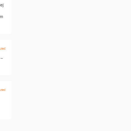
ej
ym
zieć
 –
zieć