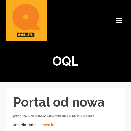
OQL
Portal od nowa
przez
on
with
OQL
8 MAJA 2007
BRAK KOMENTARZY
Jak dla mnie –
rewelka
.