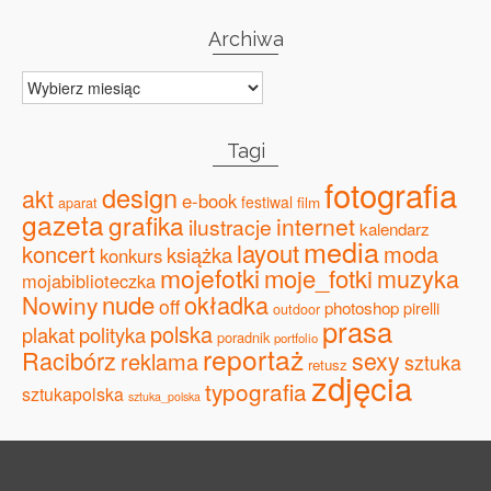
Archiwa
Archiwa
Tagi
fotografia
design
akt
e-book
festiwal
film
aparat
gazeta
grafika
internet
ilustracje
kalendarz
media
layout
koncert
moda
książka
konkurs
mojefotki
moje_fotki
muzyka
mojabiblioteczka
nude
okładka
Nowiny
off
photoshop
pirelli
outdoor
prasa
polska
plakat
polityka
poradnik
portfolio
reportaż
Racibórz
sexy
reklama
sztuka
retusz
zdjęcia
typografia
sztukapolska
sztuka_polska