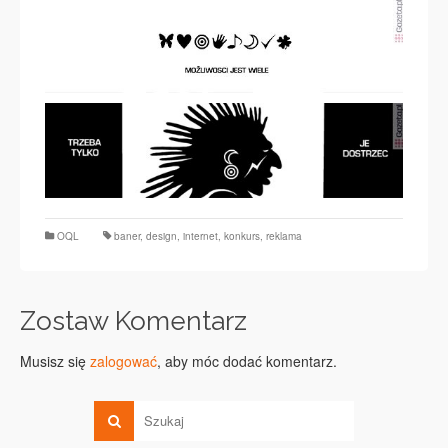
OQL
baner
,
design
,
internet
,
konkurs
,
reklama
Zostaw Komentarz
Musisz się
zalogować
, aby móc dodać komentarz.