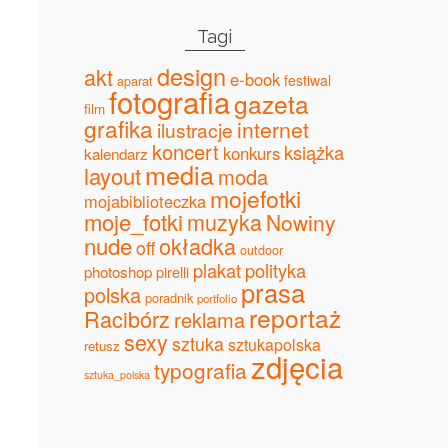
Tagi
design
akt
e-book
festiwal
aparat
fotografia
gazeta
film
grafika
internet
ilustracje
koncert
książka
konkurs
kalendarz
media
layout
moda
mojefotki
mojabiblioteczka
moje_fotki
muzyka
Nowiny
nude
okładka
off
outdoor
plakat
polityka
photoshop
pirelli
prasa
polska
poradnik
portfolio
reportaż
Racibórz
reklama
sexy
sztuka
sztukapolska
retusz
zdjęcia
typografia
sztuka_polska