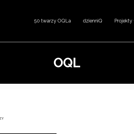
50 twarzy OQLa
dzienniQ
Projekty
OQL
ZY