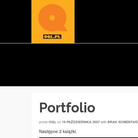
Portfolio
przez
on
with
OQL
16 PAŹDZIERNIKA 2007
BRAK KOMENTAR
Następne 2 książki.