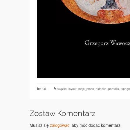
OQL
książka
,
layout
,
moje_prace
,
okładka
,
portfolio
,
typogr
Zostaw Komentarz
Musisz się
zalogować
, aby móc dodać komentarz.