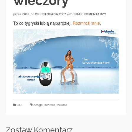
wieczory
przez
on
with
OQL
29 LISTOPADA 2007
BRAK KOMENTARZY
To co tygryski lubią najbardziej.
Rozmroź mnie
.
OQL
design
,
internet
,
reklama
Zostaw Komentarz