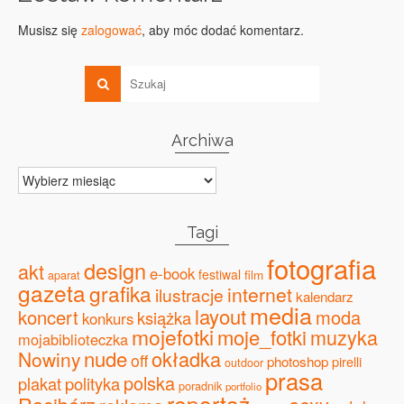
Musisz się
zalogować
, aby móc dodać komentarz.
Archiwa
Archiwa
Tagi
fotografia
design
akt
e-book
festiwal
film
aparat
gazeta
grafika
internet
ilustracje
kalendarz
media
layout
koncert
moda
książka
konkurs
mojefotki
moje_fotki
muzyka
mojabiblioteczka
nude
okładka
Nowiny
off
photoshop
pirelli
outdoor
prasa
polska
plakat
polityka
poradnik
portfolio
reportaż