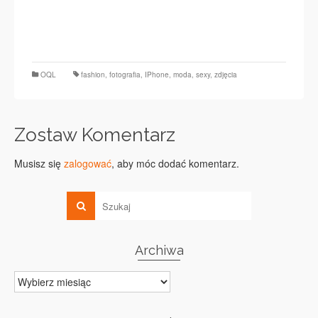
OQL
fashion
,
fotografia
,
IPhone
,
moda
,
sexy
,
zdjęcia
Zostaw Komentarz
Musisz się
zalogować
, aby móc dodać komentarz.
Archiwa
Archiwa