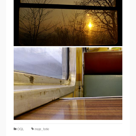
OQL
moje_fotki