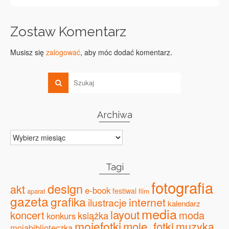
Zostaw Komentarz
Musisz się
zalogować
, aby móc dodać komentarz.
Archiwa
Archiwa
Tagi
fotografia
design
akt
e-book
festiwal
film
aparat
gazeta
grafika
internet
ilustracje
kalendarz
media
layout
koncert
moda
książka
konkurs
mojefotki
moje_fotki
muzyka
mojabiblioteczka