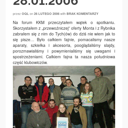
28.01.2006
przez
on
with
OQL
26 LUTEGO 2006
BRAK KOMENTARZY
Na forum KKM przeczytałem wątek o spotkaniu.
Skorzystałem z „przewoźniczej” oferty Monta i z Rybnika
zabrałem się z nim do Tych(ów) do dziś nie wiem jak to
się pisze… Było całkiem fajnie, pomacalismy nasze
aparaty, szkiełka i akcesoria, pooglądaliśmy slajdy,
porozmawialiśmy i powymienialiśmy się uwagami i
spostrzeżeniami. Całkiem fajna ta nasza południowa
część klubowiczów.