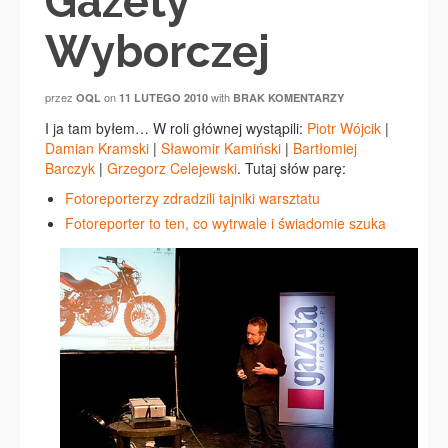
Gazety
Wyborczej
przez
on
with
OQL
11 LUTEGO 2010
BRAK KOMENTARZY
I ja tam byłem… W roli głównej wystąpili:
Piotr Wójcik
|
Damian Kramski
|
Sławomir Kamiński
|
Bartłomiej
Barczyk
|
Grzegorz Celejewski
. Tutaj słów parę:
Fotoreporterzy zdradzili tajniki warsztatu
Fotoreporter to ten, co wytrwale i świadomie szuka