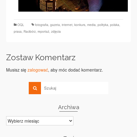
OQL
fotografia
,
gazeta
,
internet
,
konkurs
,
media
,
polityka
,
polska
,
prasa
,
Racibórz
,
reportaż
,
zdjęcia
Zostaw Komentarz
Musisz się
zalogować
, aby móc dodać komentarz.
Archiwa
Archiwa