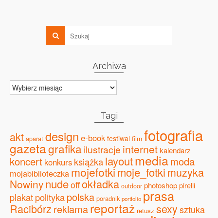
Archiwa
Archiwa
Tagi
fotografia
design
akt
e-book
festiwal
film
aparat
gazeta
grafika
internet
ilustracje
kalendarz
media
layout
koncert
moda
książka
konkurs
mojefotki
moje_fotki
muzyka
mojabiblioteczka
nude
okładka
Nowiny
off
photoshop
pirelli
outdoor
prasa
polska
plakat
polityka
poradnik
portfolio
reportaż
Racibórz
sexy
reklama
sztuka
retusz