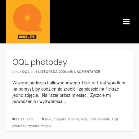
OQL photoday
przez
on
with
OQL
1 LISTOPADA 2009
3 KOMENTARZE
Wczoraj podczas halloweenowego Trick or treat wpadłem
na pomysł, by codziennie zrobić i zamieścić na filckrze
jedno zdjęcie. Na razie przez miesiąc. Życzcie mi
powodzenia i wytrwałości…
FOTKI
,
OQL
flickr
,
fotografia
,
internet
,
moje_fotki
,
mojefotki
,
OQL
photoday
,
reportaż
,
zdjęcia