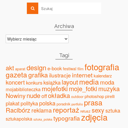
Archiwa
Archiwa
Tagi
fotografia
design
akt
e-book
festiwal
film
aparat
gazeta
grafika
internet
ilustracje
kalendarz
media
layout
koncert
moda
książka
konkurs
mojefotki
moje_fotki
muzyka
mojabiblioteczka
nude
okładka
Nowiny
off
photoshop
pirelli
outdoor
prasa
polska
plakat
polityka
poradnik
portfolio
reportaż
Racibórz
sexy
reklama
sztuka
retusz
zdjęcia
typografia
sztukapolska
sztuka_polska