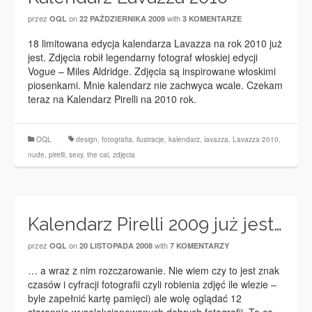
przez
on
with
OQL
22 PAŹDZIERNIKA 2009
3 KOMENTARZE
18 limitowana edycja kalendarza Lavazza na rok 2010 już
jest. Zdjęcia robił legendarny fotograf włoskiej edycji
Vogue – Miles Aldridge. Zdjęcia są inspirowane włoskimi
piosenkami. Mnie kalendarz nie zachwyca wcale. Czekam
teraz na Kalendarz Pirelli na 2010 rok.
OQL
design
,
fotografia
,
ilustracje
,
kalendarz
,
lavazza
,
Lavazza 2010
,
nude
,
pirelli
,
sexy
,
the cal
,
zdjęcia
Kalendarz Pirelli 2009 już jest…
przez
on
with
OQL
20 LISTOPADA 2008
7 KOMENTARZY
… a wraz z nim rozczarowanie. Nie wiem czy to jest znak
czasów i cyfracji fotografii czyli robienia zdjęć ile wlezie –
byle zapełnić kartę pamięci) ale wolę oglądać 12