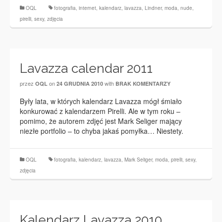
OQL
fotografia
,
internet
,
kalendarz
,
lavazza
,
Lindner
,
moda
,
nude
,
pirelli
,
sexy
,
zdjęcia
Lavazza calendar 2011
przez
on
with
OQL
24 GRUDNIA 2010
BRAK KOMENTARZY
Były lata, w których kalendarz Lavazza mógł śmiało
konkurować z kalendarzem Pirelli. Ale w tym roku –
pomimo, że autorem zdjęć jest Mark Seliger mający
niezłe portfolio – to chyba jakaś pomyłka… Niestety.
OQL
fotografia
,
kalendarz
,
lavazza
,
Mark Seliger
,
moda
,
pirelli
,
sexy
,
zdjęcia
Kalendarz Lavazza 2010