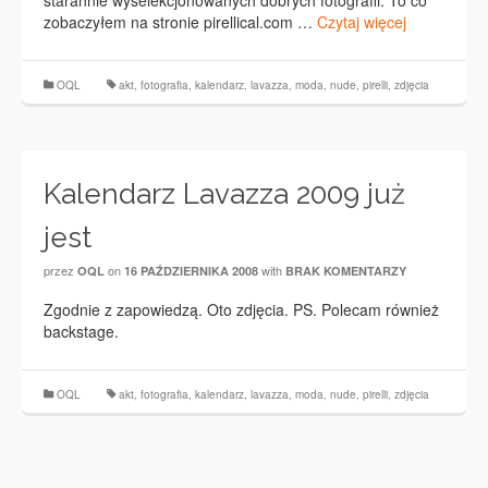
starannie wyselekcjonowanych dobrych fotografii. To co
zobaczyłem na stronie pirellical.com …
Czytaj więcej
OQL
akt
,
fotografia
,
kalendarz
,
lavazza
,
moda
,
nude
,
pirelli
,
zdjęcia
Kalendarz Lavazza 2009 już
jest
przez
on
with
OQL
16 PAŹDZIERNIKA 2008
BRAK KOMENTARZY
Zgodnie z zapowiedzą. Oto zdjęcia. PS. Polecam również
backstage.
OQL
akt
,
fotografia
,
kalendarz
,
lavazza
,
moda
,
nude
,
pirelli
,
zdjęcia