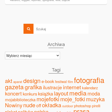
Racibórz
,
reggae
,
reportaż
,
typografia
,
Veal
,
zdjęcia
Archiwa
Archiwa
Tagi
fotografia
design
akt
e-book
festiwal
film
aparat
gazeta
grafika
internet
ilustracje
kalendarz
media
layout
koncert
moda
książka
konkurs
mojefotki
moje_fotki
muzyka
mojabiblioteczka
nude
okładka
Nowiny
off
photoshop
pirelli
outdoor
prasa
polska
plakat
polityka