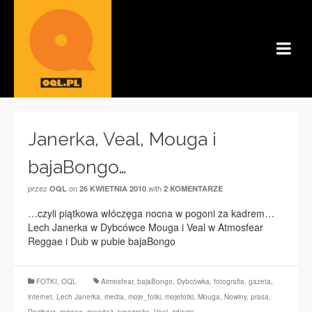
Janerka, Veal, Mouga i
bajaBongo…
przez
on
with
OQL
26 KWIETNIA 2010
2 KOMENTARZE
…czyli piątkowa włóczęga nocna w pogoni za kadrem…
Lech Janerka w Dybcówce Mouga i Veal w Atmosfear
Reggae i Dub w pubie bajaBongo
FOTKI
,
OQL
Atmosfear
,
bajaBongo
,
Dybcówka
,
fotografia
,
gazeta
,
internet
,
Lech Janerka
,
media
,
moje_fotki
,
mojefotki
,
Mouga
,
Nowiny
,
prasa
,