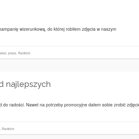
kampanię wizerunkową, do której robiłem zdjęcia w naszym
lakat
,
prasa
,
Racibórz
d najlepszych
d do radości. Nawet na potrzeby promocyjne dałem sobie zrobić zdjęci
,
Racibórz