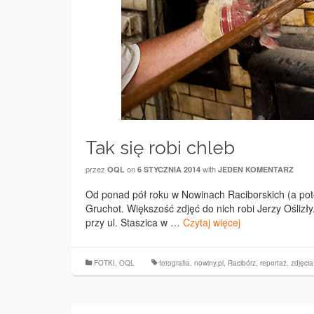
Tak się robi chleb
przez
on
with
OQL
6 STYCZNIA 2014
JEDEN KOMENTARZ
Od ponad pół roku w Nowinach Raciborskich (a pote
Gruchot. Większość zdjęć do nich robi Jerzy Oślizły. 
przy ul. Staszica w …
Czytaj więcej
FOTKI
,
OQL
fotografia
,
nowiny.pl
,
Racibórz
,
reportaż
,
zdjęcia