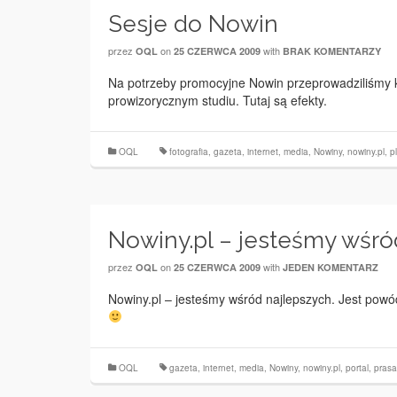
Sesje do Nowin
przez
on
with
OQL
25 CZERWCA 2009
BRAK KOMENTARZY
Na potrzeby promocyjne Nowin przeprowadziliśmy 
prowizorycznym studiu. Tutaj są efekty.
OQL
fotografia
,
gazeta
,
internet
,
media
,
Nowiny
,
nowiny.pl
,
p
Nowiny.pl – jesteśmy wśró
przez
on
with
OQL
25 CZERWCA 2009
JEDEN KOMENTARZ
Nowiny.pl – jesteśmy wśród najlepszych. Jest powó
OQL
gazeta
,
internet
,
media
,
Nowiny
,
nowiny.pl
,
portal
,
prasa