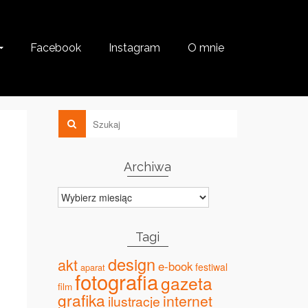
Facebook
Instagram
O mnie
Archiwa
Archiwa
Tagi
design
akt
e-book
festiwal
aparat
fotografia
gazeta
film
grafika
internet
ilustracje