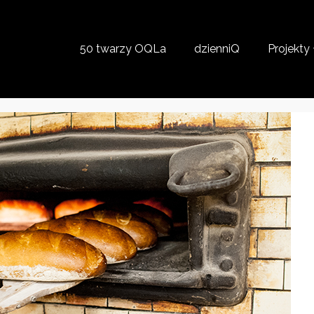
50 twarzy OQLa
dzienniQ
Projekty