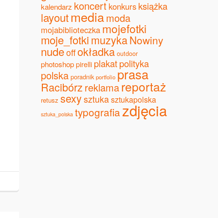
koncert
książka
konkurs
kalendarz
media
layout
moda
mojefotki
mojabiblioteczka
moje_fotki
muzyka
Nowiny
nude
okładka
off
outdoor
plakat
polityka
photoshop
pirelli
prasa
polska
poradnik
portfolio
reportaż
Racibórz
reklama
sexy
sztuka
sztukapolska
retusz
zdjęcia
typografia
sztuka_polska