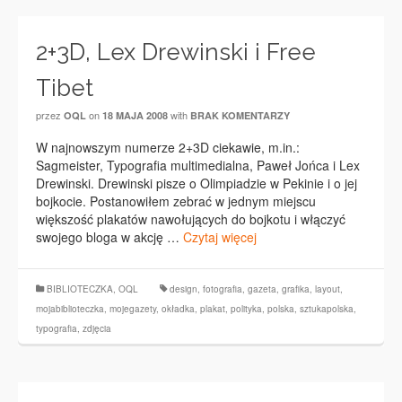
2+3D, Lex Drewinski i Free
Tibet
przez
on
with
OQL
18 MAJA 2008
BRAK KOMENTARZY
W najnowszym numerze 2+3D ciekawie, m.in.:
Sagmeister, Typografia multimedialna, Paweł Jońca i Lex
Drewinski. Drewinski pisze o Olimpiadzie w Pekinie i o jej
bojkocie. Postanowiłem zebrać w jednym miejscu
większość plakatów nawołujących do bojkotu i włączyć
swojego bloga w akcję …
Czytaj więcej
BIBLIOTECZKA
,
OQL
design
,
fotografia
,
gazeta
,
grafika
,
layout
,
mojabiblioteczka
,
mojegazety
,
okładka
,
plakat
,
polityka
,
polska
,
sztukapolska
,
typografia
,
zdjęcia