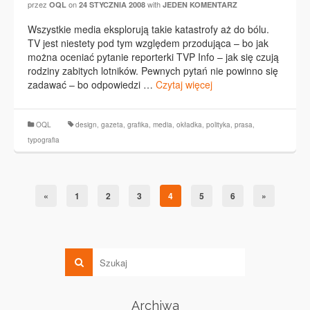
przez
on
with
OQL
24 STYCZNIA 2008
JEDEN KOMENTARZ
Wszystkie media eksplorują takie katastrofy aż do bólu.
TV jest niestety pod tym względem przodująca – bo jak
można oceniać pytanie reporterki TVP Info – jak się czują
rodziny zabitych lotników. Pewnych pytań nie powinno się
zadawać – bo odpowiedzi …
Czytaj więcej
OQL
design
,
gazeta
,
grafika
,
media
,
okładka
,
polityka
,
prasa
,
typografia
«
1
2
3
4
5
6
»
Archiwa