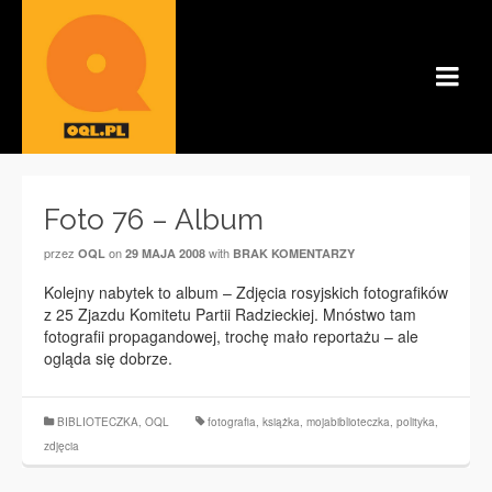
Foto 76 – Album
przez
on
with
OQL
29 MAJA 2008
BRAK KOMENTARZY
Kolejny nabytek to album – Zdjęcia rosyjskich fotografików
z 25 Zjazdu Komitetu Partii Radzieckiej. Mnóstwo tam
fotografii propagandowej, trochę mało reportażu – ale
ogląda się dobrze.
BIBLIOTECZKA
,
OQL
fotografia
,
książka
,
mojabiblioteczka
,
polityka
,
zdjęcia