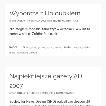
Wyborcza z Holoubkiem
przez
on
with
OQL
18 MARCA 2008
JEDEN KOMENTARZ
Nie mogłem tego nie zauważyć – okładka GW – klasa
sama w sobie. Źródło: fotoiczek.
OQL
fotografia
,
gazeta
,
layout
,
media
,
okładka
,
polityka
,
polska
,
prasa
,
typografia
,
zdjęcia
Najpiękniejsze gazety AD
2007
przez
on
with
OQL
21 LUTEGO 2008
2 KOMENTARZE
Society for News Design (SND) ogłosił zwycięzców 29