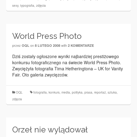
sexy
,
typografia
,
zdjęcia
World Press Photo
przez
on
with
OQL
8 LUTEGO 2008
2 KOMENTARZE
Dziś zostały ogłoszone wyniki najbardziej prestiżowego
konkursu fotograficznego na świecie World Press Photo.
Zwyciężyła fotografia Tima Hetheringtona – UK for Vanity
Fair. Oto galeria zwycięzców.
OQL
fotografia
,
konkurs
,
media
,
polityka
,
prasa
,
reportaż
,
sztuka
,
zdjęcia
Orzeł nie wylądował