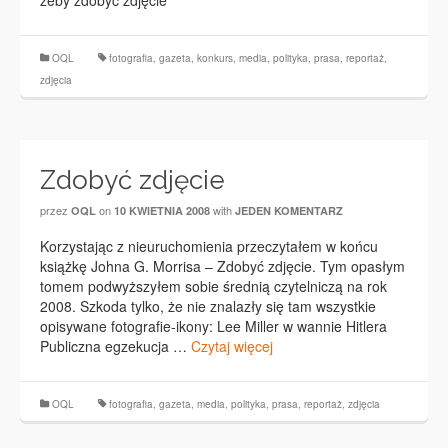
żeby zdobyć zdjęcie
OQL
fotografia
,
gazeta
,
konkurs
,
media
,
polityka
,
prasa
,
reportaż
,
zdjęcia
Zdobyć zdjęcie
przez
on
with
OQL
10 KWIETNIA 2008
JEDEN KOMENTARZ
Korzystając z nieuruchomienia przeczytałem w końcu
książkę Johna G. Morrisa – Zdobyć zdjęcie. Tym opasłym
tomem podwyższyłem sobie średnią czytelniczą na rok
2008. Szkoda tylko, że nie znalazły się tam wszystkie
opisywane fotografie-ikony: Lee Miller w wannie Hitlera
Publiczna egzekucja …
Czytaj więcej
OQL
fotografia
,
gazeta
,
media
,
polityka
,
prasa
,
reportaż
,
zdjęcia