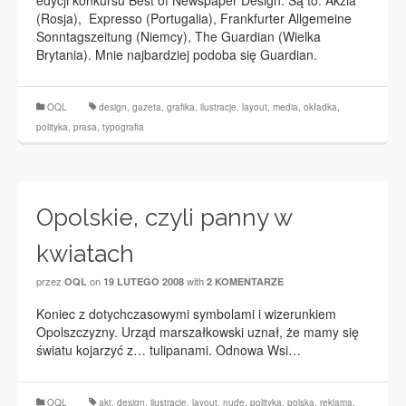
edycji konkursu Best of Newspaper Design. Są to: Akzia
(Rosja), Expresso (Portugalia), Frankfurter Allgemeine
Sonntagszeitung (Niemcy), The Guardian (Wielka
Brytania). Mnie najbardziej podoba się Guardian.
OQL
design
,
gazeta
,
grafika
,
ilustracje
,
layout
,
media
,
okładka
,
polityka
,
prasa
,
typografia
Opolskie, czyli panny w
kwiatach
przez
on
with
OQL
19 LUTEGO 2008
2 KOMENTARZE
Koniec z dotychczasowymi symbolami i wizerunkiem
Opolszczyzny. Urząd marszałkowski uznał, że mamy się
światu kojarzyć z… tulipanami. Odnowa Wsi…
OQL
akt
,
design
,
ilustracje
,
layout
,
nude
,
polityka
,
polska
,
reklama
,