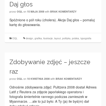
Daj głos
przez
on
with
OQL
15 MAJA 2008
BRAK KOMENTARZY
Spóźnione o pół roku (cholera). Akcja Daj głos – pomaluj
kartę do głosowania.
OQL
design
,
grafika
,
ilustracje
,
layout
,
polityka
,
polska
,
typografia
Zdobywanie zdjęć – jeszcze
raz
przez
on
with
OQL
10 KWIETNIA 2008
BRAK KOMENTARZY
Odnośnie zdobywania zdjęć: Pulitzera 2008 dostał Adrees
Latif z Reutera za zdjęcie japońskiego operatora i
fotografa śmiertelnie rannego podczas zamieszek w
Myanmarze. …ale to już było: A Ty (ja) ile byś(m) dał