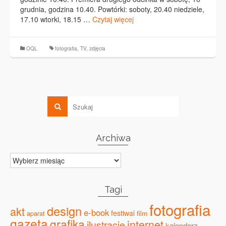
grudnia, godzina 10.40. Powtórki: soboty, 20.40 niedziele,
17.10 wtorki, 18.15 …
Czytaj więcej
OQL
fotografia
,
TV
,
zdjęcia
Archiwa
Archiwa
Tagi
fotografia
design
akt
e-book
festiwal
film
aparat
gazeta
grafika
internet
ilustracje
kalendarz