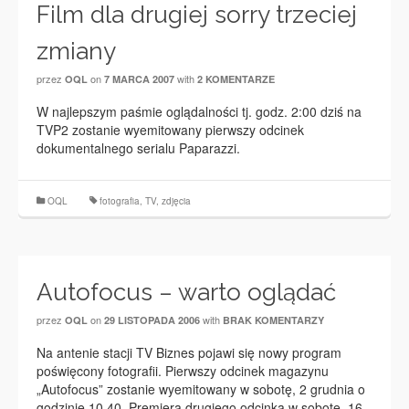
Film dla drugiej sorry trzeciej
zmiany
przez
on
with
OQL
7 MARCA 2007
2 KOMENTARZE
W najlepszym paśmie oglądalności tj. godz. 2:00 dziś na
TVP2 zostanie wyemitowany pierwszy odcinek
dokumentalnego serialu Paparazzi.
OQL
fotografia
,
TV
,
zdjęcia
Autofocus – warto oglądać
przez
on
with
OQL
29 LISTOPADA 2006
BRAK KOMENTARZY
Na antenie stacji TV Biznes pojawi się nowy program
poświęcony fotografii. Pierwszy odcinek magazynu
„Autofocus” zostanie wyemitowany w sobotę, 2 grudnia o
godzinie 10.40. Premiera drugiego odcinka w sobotę, 16