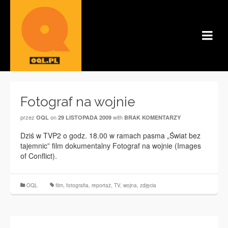
Fotograf na wojnie
przez
on
with
OQL
29 LISTOPADA 2009
BRAK KOMENTARZY
Dziś w TVP2 o godz. 18.00 w ramach pasma „Świat bez
tajemnic” film dokumentalny Fotograf na wojnie (Images
of Conflict).
OQL
film
,
fotografia
,
reportaż
,
TV
,
wojna
,
zdjęcia