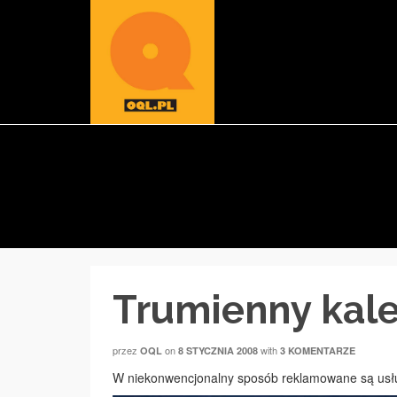
Trumienny kal
przez
on
with
OQL
8 STYCZNIA 2008
3 KOMENTARZE
W niekonwencjonalny sposób reklamowane są usł