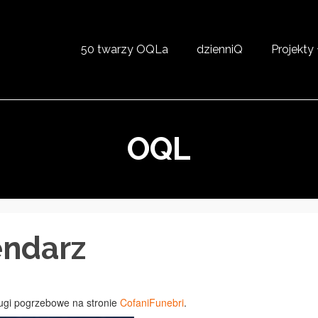
50 twarzy OQLa
dzienniQ
Projekty
OQL
endarz
ugi pogrzebowe na stronie
CofaniFunebri
.