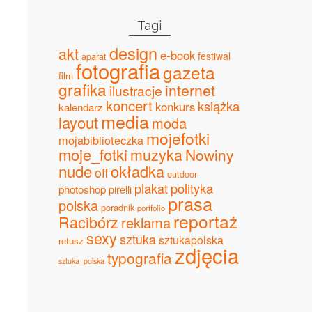
Tagi
design
akt
e-book
festiwal
aparat
fotografia
gazeta
film
grafika
internet
ilustracje
koncert
książka
konkurs
kalendarz
media
layout
moda
mojefotki
mojabiblioteczka
moje_fotki
muzyka
Nowiny
nude
okładka
off
outdoor
plakat
polityka
photoshop
pirelli
prasa
polska
poradnik
portfolio
reportaż
Racibórz
reklama
sexy
sztuka
sztukapolska
retusz
zdjęcia
typografia
sztuka_polska