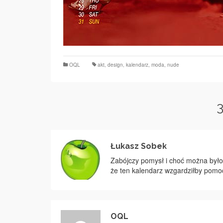
OQL
akt
,
design
,
kalendarz
,
moda
,
nude
Łukasz Sobek
Zabójczy pomysł i choć można było 
że ten kalendarz wzgardziłby pomo
OQL