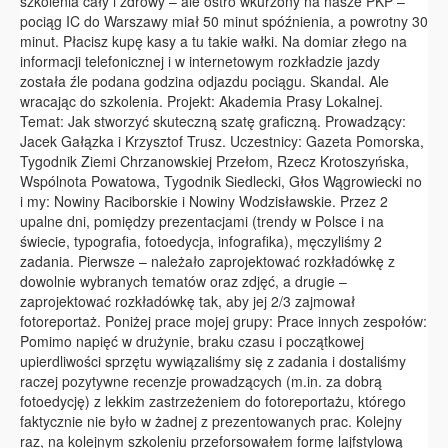
szkolenia cały i zdrowy – ale ostro wkurzony na nasze PKP –
pociąg IC do Warszawy miał 50 minut spóźnienia, a powrotny 30
minut. Płacisz kupę kasy a tu takie wałki. Na domiar złego na
informacji telefonicznej i w internetowym rozkładzie jazdy
została źle podana godzina odjazdu pociągu. Skandal. Ale
wracając do szkolenia. Projekt: Akademia Prasy Lokalnej.
Temat: Jak stworzyć skuteczną szatę graficzną. Prowadzący:
Jacek Gałązka i Krzysztof Trusz. Uczestnicy: Gazeta Pomorska,
Tygodnik Ziemi Chrzanowskiej Przełom, Rzecz Krotoszyńska,
Wspólnota Powatowa, Tygodnik Siedlecki, Głos Wągrowiecki no
i my: Nowiny Raciborskie i Nowiny Wodzisławskie. Przez 2
upalne dni, pomiędzy prezentacjami (trendy w Polsce i na
świecie, typografia, fotoedycja, infografika), męczyliśmy 2
zadania. Pierwsze – należało zaprojektować rozkładówkę z
dowolnie wybranych tematów oraz zdjęć, a drugie –
zaprojektować rozkładówkę tak, aby jej 2/3 zajmował
fotoreportaż. Poniżej prace mojej grupy: Prace innych zespołów:
Pomimo napięć w drużynie, braku czasu i początkowej
upierdliwości sprzętu wywiązaliśmy się z zadania i dostaliśmy
raczej pozytywne recenzje prowadzących (m.in. za dobrą
fotoedycję) z lekkim zastrzeżeniem do fotoreportażu, którego
faktycznie nie było w żadnej z prezentowanych prac. Kolejny
raz, na kolejnym szkoleniu przeforsowałem formę lajfstylową