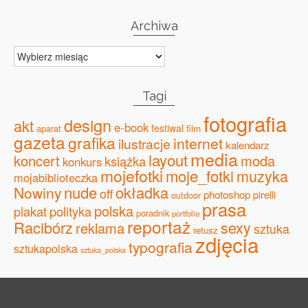
Archiwa
Archiwa
Tagi
fotografia
design
akt
e-book
festiwal
film
aparat
gazeta
grafika
internet
ilustracje
kalendarz
media
layout
koncert
moda
książka
konkurs
mojefotki
moje_fotki
muzyka
mojabiblioteczka
nude
okładka
Nowiny
off
photoshop
pirelli
outdoor
prasa
polska
plakat
polityka
poradnik
portfolio
reportaż
Racibórz
sexy
reklama
sztuka
retusz
zdjęcia
typografia
sztukapolska
sztuka_polska