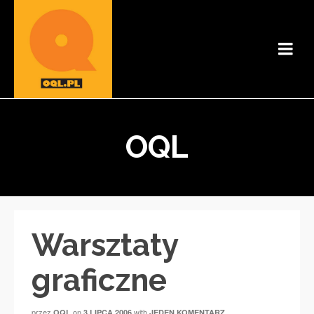
OQL
Warsztaty
graficzne
przez
on
with
OQL
3 LIPCA 2006
JEDEN KOMENTARZ