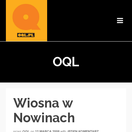
OQL
Wiosna w
Nowinach
przez
on
with
OQL
12 MARCA 2008
JEDEN KOMENTARZ