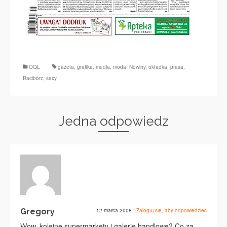
OQL
gazeta
,
grafika
,
media
,
moda
,
Nowiny
,
okładka
,
prasa
,
Racibórz
,
sexy
Jedna odpowiedz
Gregory
12 marca 2008
|
Zaloguj się, aby odpowiedzieć
Wow, kolejne supermarkety i galerie handlowe? Co za