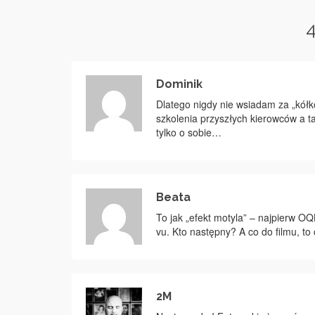
Dominik
Dlatego nigdy nie wsiadam za „kó
szkolenia przyszłych kierowców a t
tylko o sobie…
Beata
To jak „efekt motyla” – najpierw 
vu. Kto następny? A co do filmu, 
2M