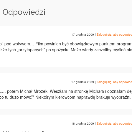
4 Odpowiedzi
17 grudnia 2009
|
Zaloguj się, aby odpowied
łko” pod wpływem… Film powinien być obowiązkowym punktem progra
akże tych „przyłapanych” po spożyciu. Może wtedy zaczęliby myśleć ni
17 grudnia 2009
|
Zaloguj się, aby odpowied
OQL… potem Michał Mrozek. Weszłam na stronkę Michała i doznałam de
to co tu dużo mówić? Niektórym kierowcom naprawdę brakuje wyobraźni.
18 grudnia 2009
|
Zaloguj się, aby odpowied