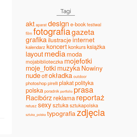
Tagi
design
akt
e-book
festiwal
aparat
fotografia
gazeta
film
grafika
internet
ilustracje
koncert
książka
konkurs
kalendarz
media
layout
moda
mojefotki
mojabiblioteczka
moje_fotki
muzyka
Nowiny
nude
okładka
off
outdoor
plakat
polityka
photoshop
pirelli
prasa
polska
poradnik
portfolio
reportaż
Racibórz
reklama
sexy
sztuka
sztukapolska
retusz
zdjęcia
typografia
sztuka_polska