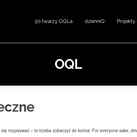
50 twarzy OQLa
dzienniQ
Projekty
OQL
eczne
 się rozpisywać – to trzeba zobaczyć do końca: For everyone sake, dri