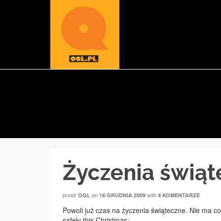
Życzenia świąt
przez
on
with
OQL
16 GRUDNIA 2009
4 KOMENTARZE
Powoli już czas na życzenia świąteczne. Nie ma co
safely this Christmas: